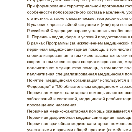
При формировании территориальной программы госу
особенности половозрастного состава населения, ур
статистики, а также климатические, географические 
В условиях чрезвычайной ситуации и (или) при во
Российской Федерации вправе установить особенно
II. Перечень видов, форм и условий предоставления
В рамках Программы (за исключением медицинской п
первичная медико-санитарная помощь, в том числе 
специализированная, в том числе высокотехнологич
скорая, в том числе скорая специализированная, ме
паллиативная медицинская помощь, в том числе па
паллиативная специализированная медицинская по
Понятие "медицинская организация" используется в 
Федерации" и "Об обязательном медицинском страхов
Первичная медико-санитарная помощь является осно
заболеваний и состояний, медицинской реабилита
просвещению населения.
Первичная медико-санитарная помощь оказывается бе
Первичная доврачебная медико-санитарная помощь 
Первичная врачебная медико-санитарная помощь ок
участковыми и врачами общей практики (семейными