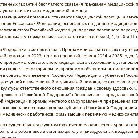
твенных гарантий бесплатного оказания гражданам медицинской п
тупности и качества медицинской помощи.
 медицинской помощи и стандартов медицинской помощи, а также 
еления Российской Федерации, основанных на данных медицинской 
авительством Российской Федерации порядка поэтапного переход
танных и утвержденных в соответствии с частями 3, 4, 6 - 9 и 11
ой Федерации в соответствии с Программой разрабатывают и утве
ой помощи на 2023 год и на плановый период 2024 и 2025 годов 
е программы обязательного медицинского страхования, установлен
и (далее - территориальная программа обязательного медицинско
ии в совместном ведении Российской Федерации и субъектов Росси
 доступной и качественной медицинской помощи, сохранение и ук
культуры ответственного отношения граждан к своему здоровью. О
граждан в Российской Федерации" обеспечивают в пределах свое
ой Федерации и органы местного самоуправления при решении воп
нных исполнительным органам субъектов Российской Федерации и
ы медицинских работников, оказывающих первичную медико-сани
ов осуществляется с учетом фактически сложившегося уровня отно
ной плате работников в организациях, у индивидуальных предприн
Федерации.