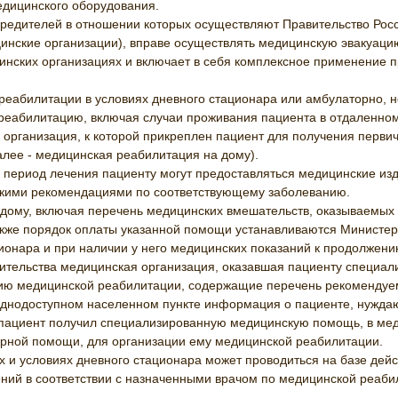
едицинского оборудования.
редителей в отношении которых осуществляют Правительство Рос
цинские организации), вправе осуществлять медицинскую эвакуаци
нских организациях и включает в себя комплексное применение п
 реабилитации в условиях дневного стационара или амбулаторно, 
реабилитацию, включая случаи проживания пациента в отдаленном 
организация, к которой прикреплен пациент для получения первич
алее - медицинская реабилитация на дому).
а период лечения пациенту могут предоставляться медицинские из
ческими рекомендациями по соответствующему заболеванию.
 дому, включая перечень медицинских вмешательств, оказываемых 
акже порядок оплаты указанной помощи устанавливаются Министер
онара и при наличии у него медицинских показаний к продолжени
 жительства медицинская организация, оказавшая пациенту специ
ю медицинской реабилитации, содержащие перечень рекомендуем
руднодоступном населенном пункте информация о пациенте, нужда
й пациент получил специализированную медицинскую помощь, в мед
рной помощи, для организации ему медицинской реабилитации.
и условиях дневного стационара может проводиться на базе дейс
ений в соответствии с назначенными врачом по медицинской реаб