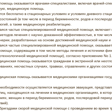
омощь оказывается врачами-специалистами, включая врачей-спе
ную, медицинскую помощь.
я бесплатно в стационарных условиях и условиях дневного стаци
 состояний (в том числе в период беременности, родов и послерод
огий, а также медицинскую реабилитацию.
ся частью специализированной медицинской помощи, включает 
етодов лечения с научно доказанной эффективностью, в том числе 
ерии, разработанных на основе достижений медицинской науки и 
ся частью специализированной медицинской помощи, оказывает
 помощи, содержащим в том числе методы лечения и источники фин
отехнологичной медицинской помощи), согласно приложению No 1
дицинская помощь оказывается гражданам в экстренной или неотло
ваниях, несчастных случаях, травмах, отравлениях и других сост
едицинская помощь оказывается медицинскими организациями госуд
 необходимости осуществляется медицинская эвакуация, представл
лиц, находящихся на лечении в медицинских организациях, в котор
ях, женщин в период беременности, родов, послеродовой период
вий).
ригадами скорой медицинской помощи с проведением во время т