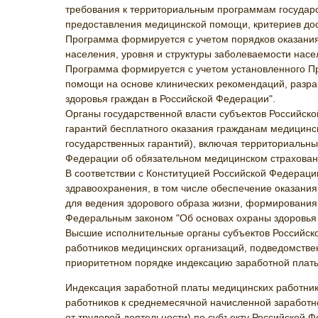
требования к территориальным программам государс
предоставления медицинской помощи, критериев дос
Программа формируется с учетом порядков оказания
населения, уровня и структуры заболеваемости нас
Программа формируется с учетом установленного Пр
помощи на основе клинических рекомендаций, разрабо
здоровья граждан в Российской Федерации".
Органы государственной власти субъектов Российск
гарантий бесплатного оказания гражданам медицинск
государственных гарантий), включая территориальны
Федерации об обязательном медицинском страховани
В соответствии с Конституцией Российской Федерац
здравоохранения, в том числе обеспечение оказания
для ведения здорового образа жизни, формирования 
Федеральным законом "Об основах охраны здоровья 
Высшие исполнительные органы субъектов Российск
работников медицинских организаций, подведомстве
приоритетном порядке индексацию заработной плат
Индексация заработной платы медицинских работник
работников к среднемесячной начисленной заработ
от трудовой деятельности) по субъекту Российской 