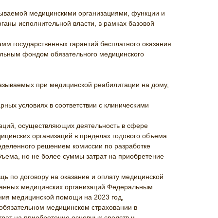
зываемой медицинскими организациями, функции и
аны исполнительной власти, в рамках базовой
амм государственных гарантий бесплатного оказания
ральным фондом обязательного медицинского
казываемых при медицинской реабилитации на дому,
рных условиях в соответствии с клиническими
заций, осуществляющих деятельность в сфере
дицинских организаций в пределах годового объема
еделенного решением комиссии по разработке
бъема, но не более суммы затрат на приобретение
щь по договору на оказание и оплату медицинской
азанных медицинских организаций Федеральным
ния медицинской помощи на 2023 год,
 обязательном медицинском страховании в
трат на приобретение основных средств и