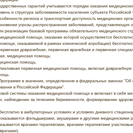
дарственных гарантий учитываются порядки оказания медицинско
овень и структура заболеваемости населения субъекта Российскои
особенности региона и транспортная доступность медицинских орган
зникновении угрозы распространения заболеваний, представляющих
сти реализации базовой программы обязательного медицинского ст
 медицинской помощи, оказание которой осуществляется бесплатн
омощи, оказываемой в рамках клинической апробации) бесплатно
первичная доврачебная, первичная врачебная и первичная специ
ная, медицинская помощь;
дицинская помощь;
ллиативная первичная медицинская помощь, включая доврачебную
мощь.
Программе в значении, определенном в федеральных законах "Об о
ании в Российской Федерации".
вой системы оказания медицинской помощи и включает в себя ме
ции, наблюдению за течением беременности, формированию здорово
сплатно в амбулаторных условиях и условиях дневного стационар
оказывается фельдшерами, акушерами и другими медицинскими р
азывается врачами-терапевтами, врачами-терапевтами участковы
 врачами).