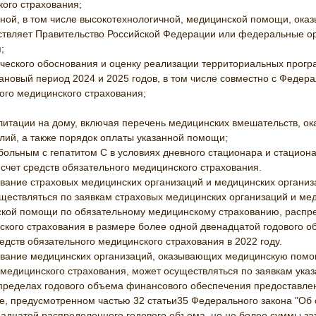
ого страхования;
ной, в том числе высокотехнологичной, медицинской помощи, ока
твляет Правительство Российской Федерации или федеральные орг
;
ческого обоснования и оценку реализации территориальных прогр
ановый период 2024 и 2025 годов, в том числе совместно с Феде
ого медицинского страхования;
литации на дому, включая перечень медицинских вмешательств, о
лий, а также порядок оплаты указанной помощи;
ольным с гепатитом С в условиях дневного стационара и стациона
счет средств обязательного медицинского страхования.
рование страховых медицинских организаций и медицинских органи
ществляться по заявкам страховых медицинских организаций и ме
кой помощи по обязательному медицинскому страхованию, распр
кого страхования в размере более одной двенадцатой годового о
едств обязательного медицинского страхования в 2022 году.
рование медицинских организаций, оказывающих медицинскую помо
медицинского страхования, может осуществляться по заявкам ук
пределах годового объема финансового обеспечения предоставле
е, предусмотренном частью 32 статьи35 Федерального закона "Об
адцатой распределенного годового объема, но не более суммы за