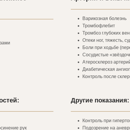
Варикозная болезнь
Тромбофлебит
Тромбоз глубоких вен
Отеки ног, тяжесть, с
азами
Боли при ходьбе (пе
Сосудистые «звёздочк
Атеросклероз артерий
Диабетическая ангио
Контроль после скле
остей:
Другие показания:
Контроль при гиперт
осинение рук
Подозрение на анев