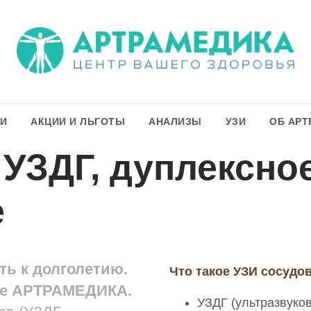
ГИ
АКЦИИ И ЛЬГОТЫ
АНАЛИЗЫ
УЗИ
ОБ АРТ
 УЗДГ, дуплексно
е
ь к долголетию.
Что такое УЗИ сосудо
ке АРТРАМЕДИКА.
УЗДГ (ультразвуко