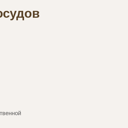
осудов
ственной