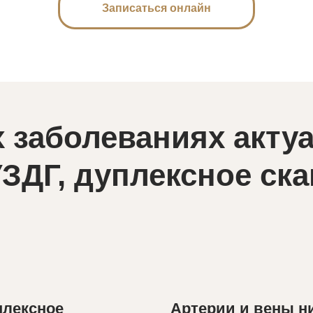
Записаться онлайн
х заболеваниях акту
УЗДГ, дуплексное ск
плексное
Артерии и вены н