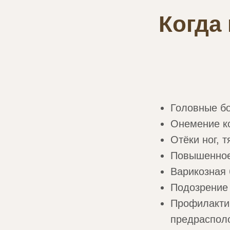
Когда
Головные бо
Онемение ко
Отёки ног, 
Повышенное
Варикозная 
Подозрение 
Профилактич
предраспол