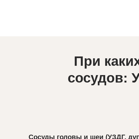
При каки
сосудов: 
Сосуды головы и шеи (УЗДГ, ду