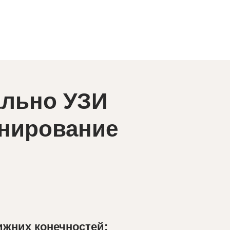
ально УЗИ
анирование
ижних конечностей: