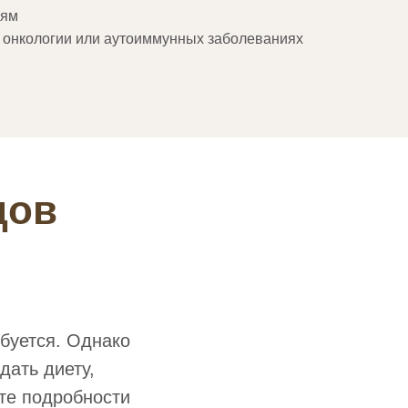
иям
и онкологии или аутоиммунных заболеваниях
дов
буется. Однако
ать диету,
те подробности