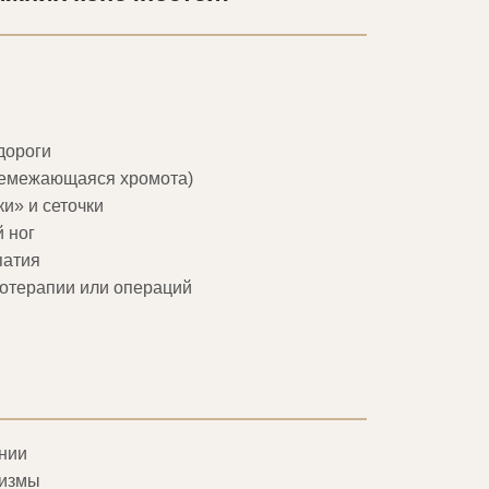
удороги
ремежающаяся хромота)
и» и сеточки
 ног
патия
ротерапии или операций
онии
ризмы