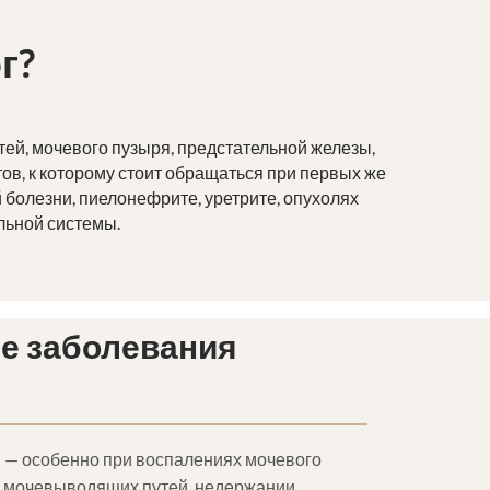
г?
ей, мочевого пузыря, предстательной железы,
в, к которому стоит обращаться при первых же
болезни, пиелонефрите, уретрите, опухолях
льной системы.
е заболевания
 — особенно при воспалениях мочевого
ях мочевыводящих путей, недержании