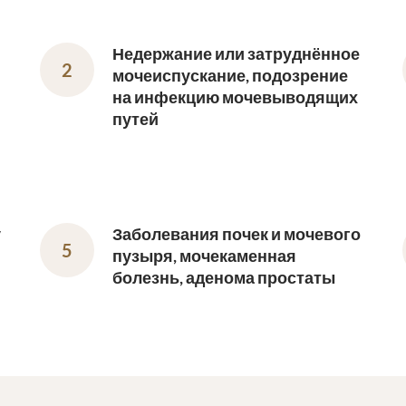
Недержание или затруднённое
мочеиспускание, подозрение
на инфекцию мочевыводящих
путей
у
Заболевания почек и мочевого
пузыря, мочекаменная
болезнь, аденома простаты