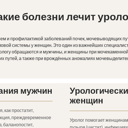
акие болезни лечит уроло
ием и профилактикой заболеваний почек, мочевыводящих пут
овой системы у женщин. Это один из важнейших специалисто
рологу обращаются и мужчины, и женщины при мочекаменной 
 путей, а также при врождённых аномалиях мочевыделите
ания мужчин
Урологически
женщин
, как простатит,
нкция, преждевременное
Уролог помогает женщинам
, баланопостит,
пузыря (цистит), инфекци