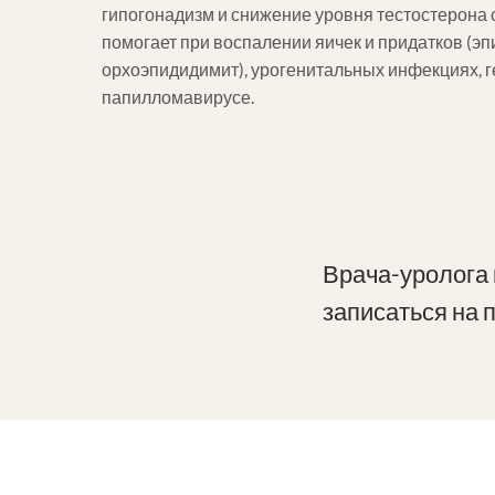
гипогонадизм и снижение уровня тестостерона с
помогает при воспалении яичек и придатков (эп
орхоэпидидимит), урогенитальных инфекциях, г
папилломавирусе.
Врача-уролога 
записаться на 