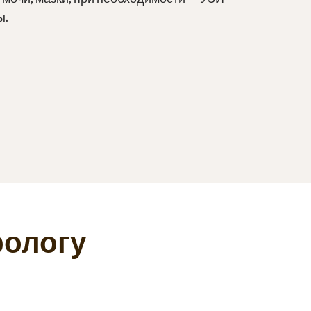
ы.
рологу