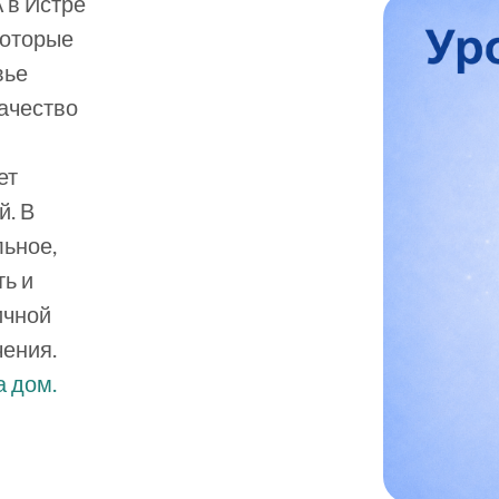
 в Истре
которые
вье
ачество
ет
й. В
ьное,
ь и
ичной
чения.
а дом.