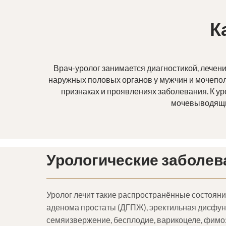
К
Врач-уролог занимается диагностикой, лечен
наружных половых органов у мужчин и мочепол
признаках и проявлениях заболевания. К у
мочевыводящих
Урологические заболев
Уролог лечит такие распространённые состояния
аденома простаты (ДГПЖ), эректильная дисфу
семяизвержение, бесплодие, варикоцеле, фимоз