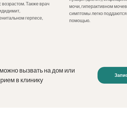
 возрастом. Также врач
мочи, гиперактивном мочев
идидимит,
симптомы легко поддаются 
енитальном герпесе,
помощью.
можно вызвать на дом или
Запи
прием в клинику