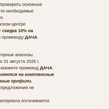
проверить основные
йти необходимые
я.
нском центре
т
скидка 10% на
 промокоду
ДАЧА
.
торные анализы.
о 31 августа 2026 г.
 назовите промокод
ДАЧА
.
аняется на комплексные
рные профили.
 предложения не
материала оплачивается