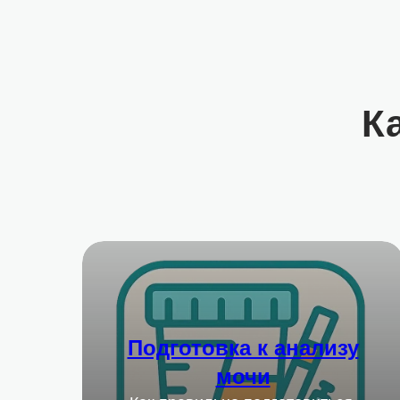
К
Подготовка к анализу
мочи