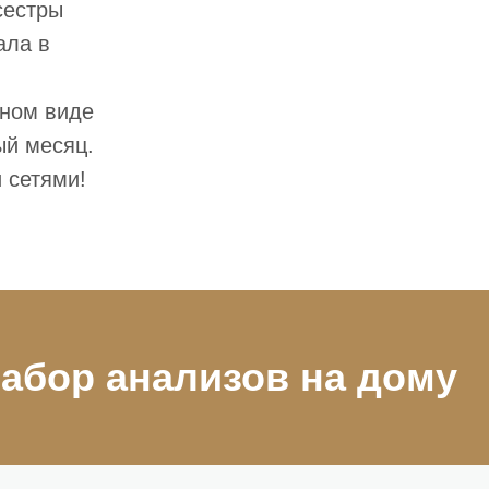
сестры
Анализы в Ист
ала в
АРТРАМЕДИК
В клинике АРТРАМЕ
расширенных, без о
лицензированными л
жном виде
оперативность выпо
ый месяц.
 сетями!
абор анализов на дому