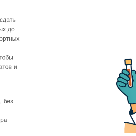
сдать
ых до
фортных
тобы
атов и
, без
ора