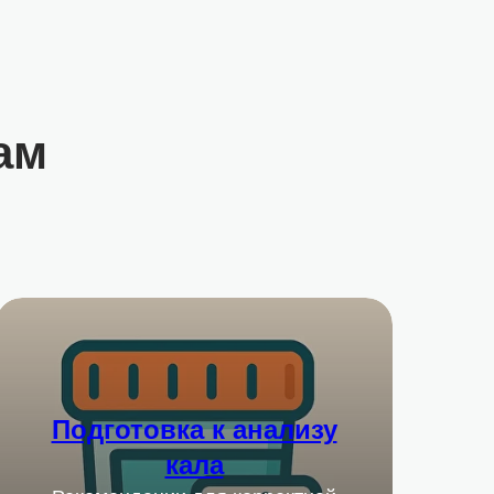
ам
Подготовка к анализу
кала