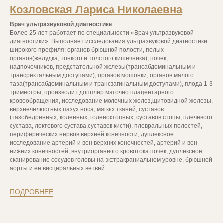
Козловская Лариса Николаевна
Врач ультразвуковой диагностики
Более 25 лет работает по специальности «Врач ультразвуковой
диагностики». Выполняет исследования ультразвуковой диагностики
широкого профиля: органов брюшной полости, полых
органов(желудка, тонкого и толстого кишечника), почек,
надпочечников, предстательной железы(трансабдоминальным и
трансректальным доступами), органов мошонки, органов малого
таза(трансабдоминальным и трансвагинальным доступами), плода 1-3
триместры, производит допплер маточно плацентарного
кровообращения, исследование молочных желез,щитовидной железы,
верхнечелюстных пазух носа, мягких тканей, суставов
(тазобедренных, коленных, голеностопных, суставов стопы, плечевого
сустава, локтевого сустава,суставов кисти), плевральных полостей,
периферических нервов верхней конечности, дуплексное
исследование артерий и вен верхних конечностей, артерий и вен
нижних конечностей, внутриорганного кровотока почек, дуплексное
сканирование сосудов головы на экстракраниальном уровне, брюшной
аорты и ее висцеральных ветвей.
ПОДРОБНЕЕ