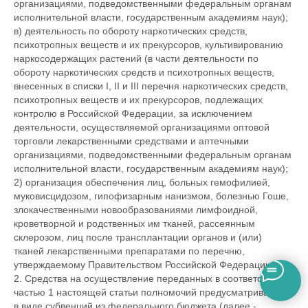
организациями, подведомственными федеральным органам
исполнительной власти, государственным академиям наук);
в) деятельность по обороту наркотических средств,
психотропных веществ и их прекурсоров, культивированию
наркосодержащих растений (в части деятельности по
обороту наркотических средств и психотропных веществ,
внесенных в списки I, II и III перечня наркотических средств,
психотропных веществ и их прекурсоров, подлежащих
контролю в Российской Федерации, за исключением
деятельности, осуществляемой организациями оптовой
торговли лекарственными средствами и аптечными
организациями, подведомственными федеральным органам
исполнительной власти, государственным академиям наук);
2) организация обеспечения лиц, больных гемофилией,
муковисцидозом, гипофизарным нанизмом, болезнью Гоше,
злокачественными новообразованиями лимфоидной,
кроветворной и родственных им тканей, рассеянным
склерозом, лиц после трансплантации органов и (или)
тканей лекарственными препаратами по перечню,
утверждаемому Правительством Российской Федерации.
2. Средства на осуществление переданных в соответствии с
частью 1 настоящей статьи полномочий предусматриваются
в виде субвенций из федерального бюджета (далее -