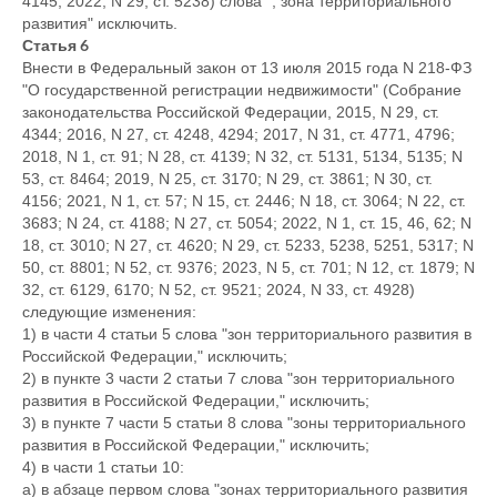
4145; 2022, N 29, ст. 5238) слова ", зона территориального
развития" исключить.
Статья 6
Внести в Федеральный закон от 13 июля 2015 года N 218-ФЗ
"О государственной регистрации недвижимости" (Собрание
законодательства Российской Федерации, 2015, N 29, ст.
4344; 2016, N 27, ст. 4248, 4294; 2017, N 31, ст. 4771, 4796;
2018, N 1, ст. 91; N 28, ст. 4139; N 32, ст. 5131, 5134, 5135; N
53, ст. 8464; 2019, N 25, ст. 3170; N 29, ст. 3861; N 30, ст.
4156; 2021, N 1, ст. 57; N 15, ст. 2446; N 18, ст. 3064; N 22, ст.
3683; N 24, ст. 4188; N 27, ст. 5054; 2022, N 1, ст. 15, 46, 62; N
18, ст. 3010; N 27, ст. 4620; N 29, ст. 5233, 5238, 5251, 5317; N
50, ст. 8801; N 52, ст. 9376; 2023, N 5, ст. 701; N 12, ст. 1879; N
32, ст. 6129, 6170; N 52, ст. 9521; 2024, N 33, ст. 4928)
следующие изменения:
1) в части 4 статьи 5 слова "зон территориального развития в
Российской Федерации," исключить;
2) в пункте 3 части 2 статьи 7 слова "зон территориального
развития в Российской Федерации," исключить;
3) в пункте 7 части 5 статьи 8 слова "зоны территориального
развития в Российской Федерации," исключить;
4) в части 1 статьи 10:
а) в абзаце первом слова "зонах территориального развития