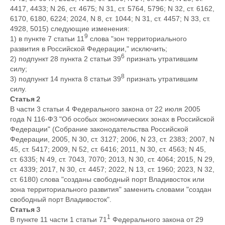
4417, 4433; N 26, ст. 4675; N 31, ст. 5764, 5796; N 32, ст. 6162,
6170, 6180, 6224; 2024, N 8, ст. 1044; N 31, ст. 4457; N 33, ст.
4928, 5015) следующие изменения:
9
1) в пункте 7 статьи 11
слова "зон территориального
развития в Российской Федерации," исключить;
6
2) подпункт 28 пункта 2 статьи 39
признать утратившим
силу;
8
3) подпункт 14 пункта 8 статьи 39
признать утратившим
силу.
Статья 2
В части 3 статьи 4 Федерального закона от 22 июля 2005
года N 116-ФЗ "Об особых экономических зонах в Российской
Федерации" (Собрание законодательства Российской
Федерации, 2005, N 30, ст. 3127; 2006, N 23, ст. 2383; 2007, N
45, ст. 5417; 2009, N 52, ст. 6416; 2011, N 30, ст. 4563; N 45,
ст. 6335; N 49, ст. 7043, 7070; 2013, N 30, ст. 4064; 2015, N 29,
ст. 4339; 2017, N 30, ст. 4457; 2022, N 13, ст. 1960; 2023, N 32,
ст. 6180) слова "созданы свободный порт Владивосток или
зона территориального развития" заменить словами "создан
свободный порт Владивосток".
Статья 3
1
В пункте 11 части 1 статьи 71
Федерального закона от 29