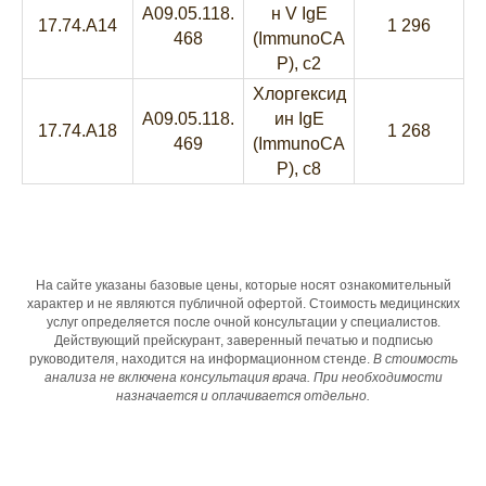
A09.05.118.
н V IgE
17.74.A14
1 296
468
(ImmunoCA
P), c2
Хлоргексид
A09.05.118.
ин IgE
17.74.A18
1 268
469
(ImmunoCA
P), c8
На сайте указаны базовые цены, которые носят ознакомительный
характер и не являются публичной офертой. Стоимость медицинских
услуг определяется после очной консультации у специалистов.
Действующий прейскурант, заверенный печатью и подписью
руководителя, находится на информационном стенде.
В стоимость
анализа не включена консультация врача. При необходимости
назначается и оплачивается отдельно.