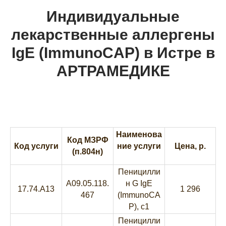
Индивидуальные
лекарственные аллергены
IgE (ImmunoCAP) в Истре
в
АРТРАМЕДИКЕ
Наименова
Код МЗРФ
Код услуги
ние услуги
Цена, р.
(п.804н)
Пеницилли
A09.05.118.
н G IgE
17.74.A13
1 296
467
(ImmunoCA
P), с1
Пеницилли