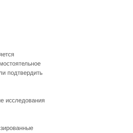
яется
амостоятельное
ли подтвердить
е исследования
изированные