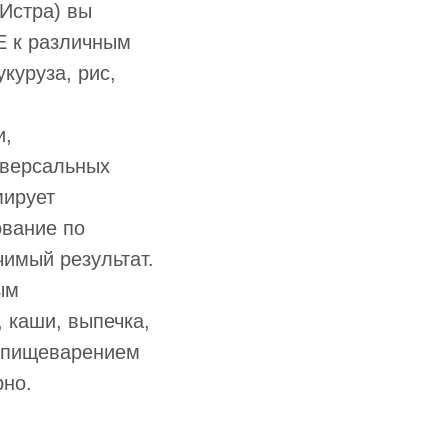
Истра) вы
E к различным
куруза, рис,
и,
иверсальных
мирует
ование по
чимый результат.
ым
 каши, выпечка,
с пищеварением
рно.