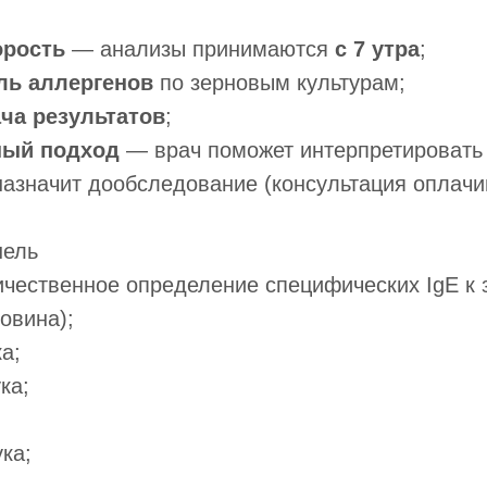
орость
— анализы принимаются
с 7 утра
;
ль аллергенов
по зерновым культурам;
ча результатов
;
ный подход
— врач поможет интерпретировать 
азначит дообследование (консультация оплачи
нель
ичественное определение специфических IgE к 
овина);
а;
ка;
;
ка;