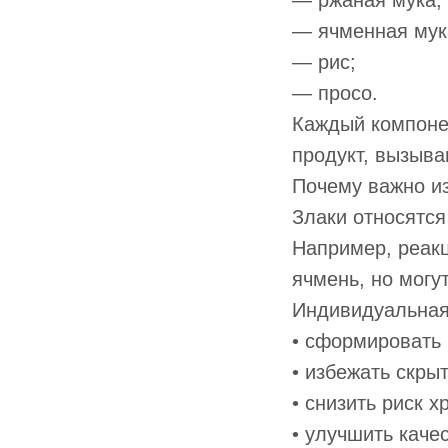
— ржаная мука;
— ячменная мук
— рис;
— просо.
Каждый компонен
продукт, вызыв
Почему важно из
Злаки относятся
Например, реакц
ячмень, но могут
Индивидуальная 
• сформировать 
• избежать скры
• снизить риск 
• улучшить каче