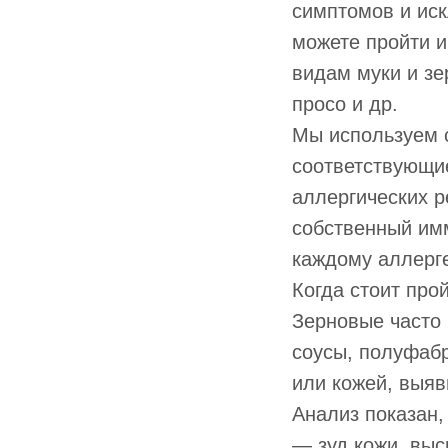
симптомов и ис
можете пройти 
видам муки и зер
просо и др.
Мы используем 
соответствующи
аллергических 
собственный им
каждому аллерге
Когда стоит про
Зерновые часто 
соусы, полуфаб
или кожей, выяв
Анализ показан,
— зуд кожи, выс