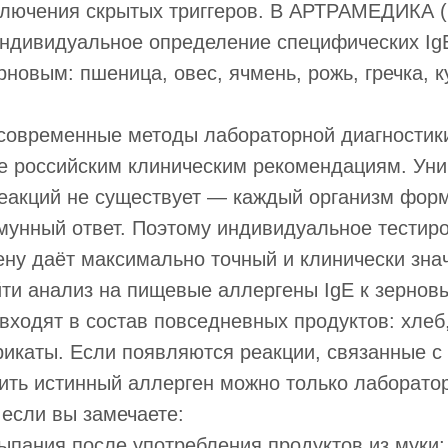
ключения скрытых триггеров. В АРТРАМЕДИКА (
индивидуальное определение специфических Ig
новым: пшеница, овес, ячмень, рожь, гречка, ку
современные методы лабораторной диагностик
е российским клиническим рекомендациям. Ун
реакций не существует — каждый организм фор
мунный ответ. Поэтому индивидуальное тестир
ну даёт максимально точный и клинически зна
йти анализ на пищевые аллергены IgE к зернов
входят в состав повседневных продуктов: хлеб,
рикаты. Если появляются реакции, связанные 
ить истинный аллерген можно только лаборато
 если вы замечаете:
ыпания после употребления продуктов из муки;