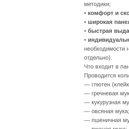
методики;
•
комфорт и ск
•
широкая пане
•
быстрая выда
•
индивидуаль
необходимости н
отдельно).
Что входит в па
Проводится кол
— глютен (клейк
— гречневая мук
— кукурузная му
— овсяная мука
— пшеничная му