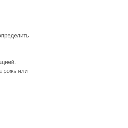
определить
ацией.
а рожь или