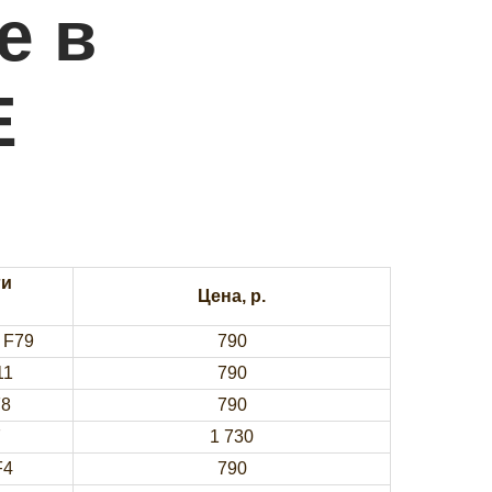
е
в
Е
ги
Цена, р.
 F79
790
11
790
F8
790
7
1 730
F4
790