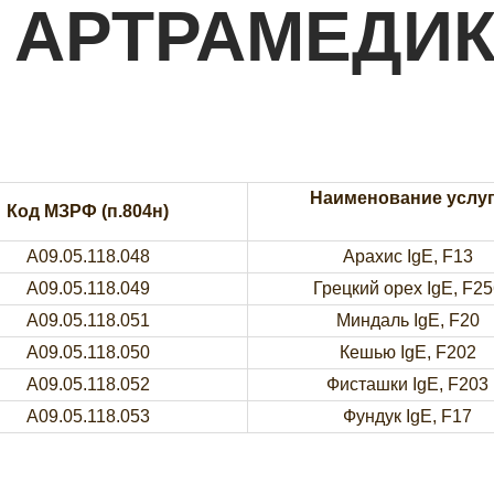
 АРТРАМЕДИ
Наименование услу
Код МЗРФ (п.804н)
A09.05.118.048
Арахис IgE, F13
A09.05.118.049
Грецкий орех IgE, F25
A09.05.118.051
Миндаль IgE, F20
A09.05.118.050
Кешью IgE, F202
A09.05.118.052
Фисташки IgE, F203
A09.05.118.053
Фундук IgE, F17