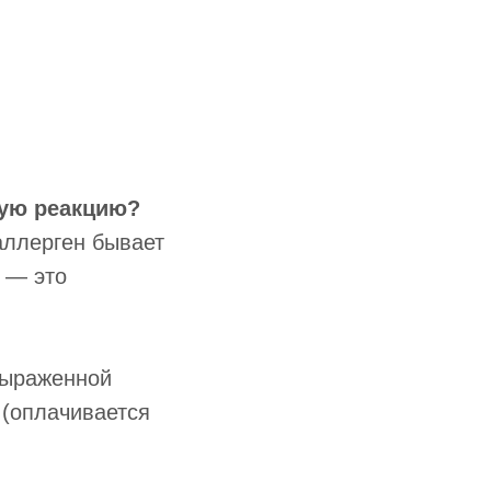
вую реакцию?
аллерген бывает
у — это
выраженной
 (оплачивается