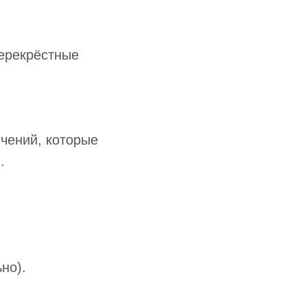
перекрёстные
чений, которые
.
но).