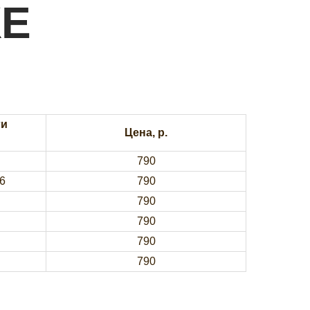
КЕ
ги
Цена, р.
790
6
790
790
790
790
790