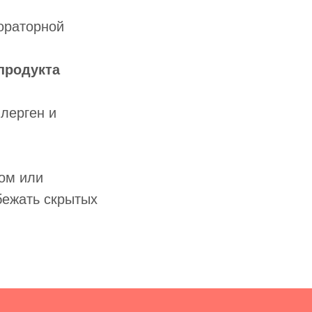
ораторной
продукта
лерген и
том или
бежать скрытых