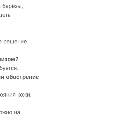
 берёзы,
деть
ое решение
лизом?
буется.
ли обострение
тояния кожи.
ожно на