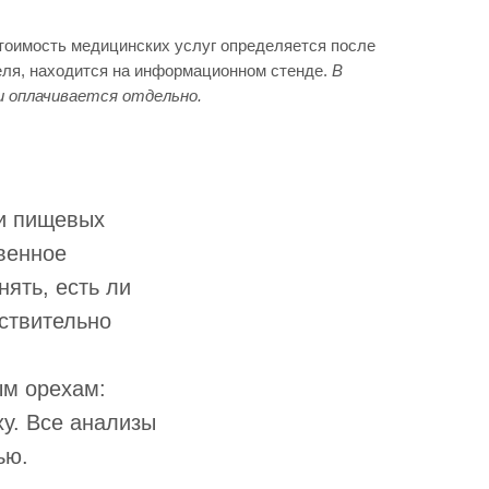
Стоимость медицинских услуг определяется после
еля, находится на информационном стенде.
В
и оплачивается отдельно.
ди пищевых
венное
нять, есть ли
ствительно
ым орехам:
у. Все анализы
ью.