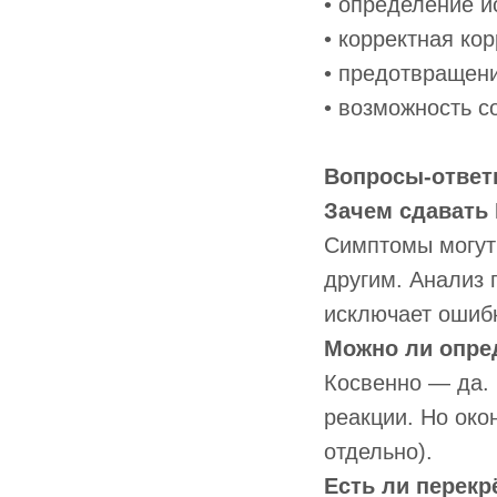
• определение и
• корректная ко
• предотвращен
• возможность с
Вопросы-ответ
Зачем сдавать 
Симптомы могут 
другим. Анализ 
исключает ошибк
Можно ли опред
Косвенно — да.
реакции. Но око
отдельно).
Есть ли перек