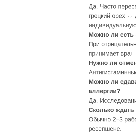
Да. Часто пере
грецкий орех ↔ 
индивидуальную
Можно ли есть 
При отрицатель
принимает врач 
Нужно ли отме
Антигистаминные
Можно ли сдава
аллергии?
Да. Исследовани
Сколько ждать
Обычно 2–3 рабо
ресепшене.