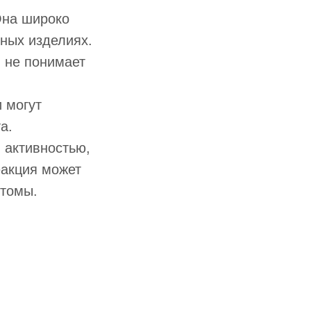
Она широко
сных изделиях.
и не понимает
 могут
а.
 активностью,
еакция может
птомы.