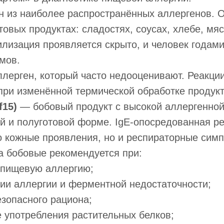
 из наиболее распространённых аллергенов. 
отовых продуктах: сладостях, соусах, хлебе, мя
лизация проявляется скрыто, и человек годам
мов.
лерген, который часто недооценивают. Реакции
при изменённой термической обработке продукт
f15)
— бобовый продукт с высокой аллергенной
й и полуготовой форме. IgE-опосредованная р
о кожные проявления, но и респираторные сим
а бобовые рекомендуется при:
 пищевую аллергию;
ии аллергии и ферментной недостаточности;
езопасного рациона;
е употребления растительных белков;