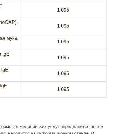
gE
1 095
unoCAP),
1 095
ая мука,
1 095
а IgE
1 095
 IgE
1 095
IgE
1 095
Стоимость медицинских услуг определяется после
еля, находится на информационном стенде.
В