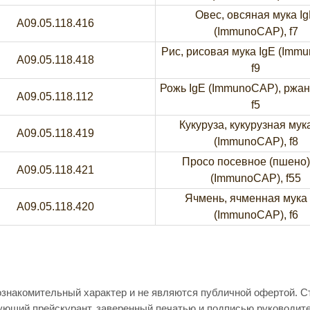
Овес, овсяная мука I
A09.05.118.416
(ImmunoCAP), f7
Рис, рисовая мука IgE (Imm
A09.05.118.418
f9
Рожь IgE (ImmunoCAP), ржан
A09.05.118.112
f5
Кукуруза, кукурузная мук
A09.05.118.419
(ImmunoCAP), f8
Просо посевное (пшено)
A09.05.118.421
(ImmunoCAP), f55
Ячмень, ячменная мука 
A09.05.118.420
(ImmunoCAP), f6
ознакомительный характер и не являются публичной офертой. 
вующий прейскурант, заверенный печатью и подписью руководит