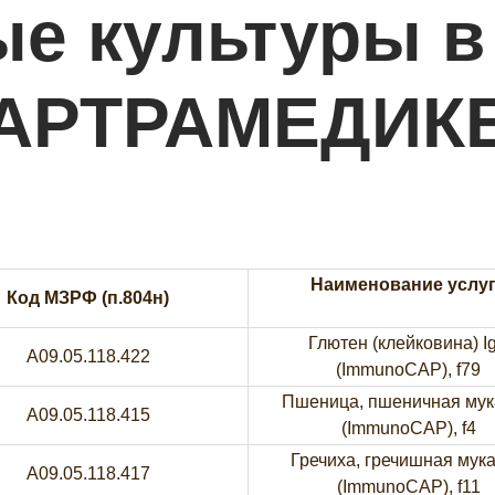
е культуры в
АРТРАМЕДИК
Наименование услу
Код МЗРФ (п.804н)
Глютен (клейковина) I
A09.05.118.422
(ImmunoCAP), f79
Пшеница, пшеничная мук
A09.05.118.415
(ImmunoCAP), f4
Гречиха, гречишная мука
A09.05.118.417
(ImmunoCAP), f11