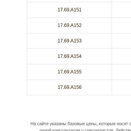
17.69.A151
17.69.A152
17.69.A153
17.69.A154
17.69.A155
17.69.A156
На сайте указаны базовые цены, которые носят 
очной консультации у специалистов. Дейст