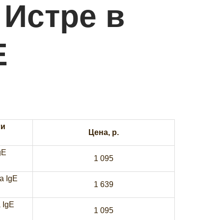
 Истре
в
Е
ги
Цена, р.
gE
1 095
а IgE
1 639
 IgE
1 095