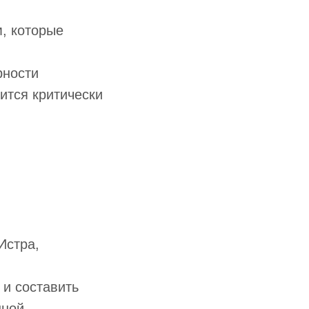
, которые
я
рности
вится критически
Истра,
 и составить
нной