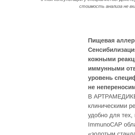
стоимость анализа не вк
Пищевая аллерг
Сенсибилизация
кожными реакц
иммунными отв
уровень специф
не непереносим
В АРТРАМЕДИКЕ 
клиническими р
удобно для тех,
ImmunoCAP обла
«золотым станда