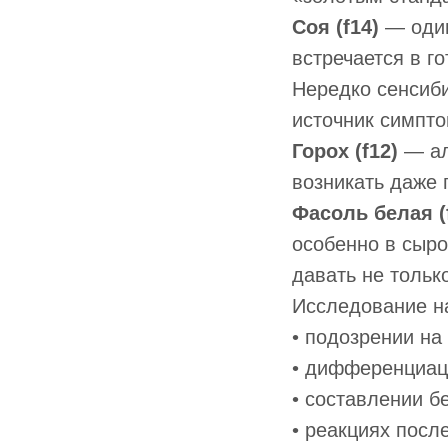
Соя (f14)
— один
встречается в г
Нередко сенсиби
источник симпто
Горох (f12)
— ал
возникать даже 
Фасоль белая (
особенно в сыро
давать не тольк
Исследование н
• подозрении на
• дифференциац
• составлении б
• реакциях посл