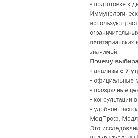
• подготовке к 
Иммунологическ
используют рас
ограничительных
вегетарианских 
значимой.
Почему выбира
• анализы
с 7 у
• официальные 
• прозрачные це
• консультации 
• удобное распо
МедПроф, Медл
Это исследовани
индивидуальный