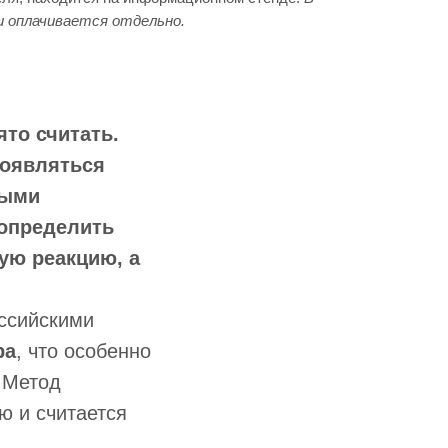
и оплачивается отдельно.
то считать.
роявляться
ными
определить
ую реакцию, а
оссийскими
ра
, что особенно
. Метод
ю и считается