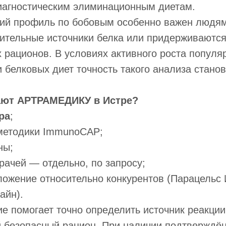
диагностическим элиминационным диетам.
ий профиль по бобовым особенно важен людям
тительные источники белка или придерживаютс
 рационов. В условиях активного роста популя
и белковых диет точность такого анализа стано
ют АРТРАМЕДИКУ в Истре?
тра
;
методики ImmunoCAP;
ны;
врачей — отдельно, по запросу;
ложение относительно конкурентов (Парацельс 
айн).
е помогает точно определить источник реакции
 безопасный рацион. При наличии подтверждё