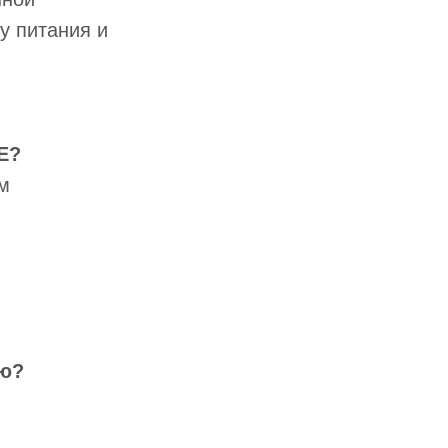
у питания и
E?
м
ию?