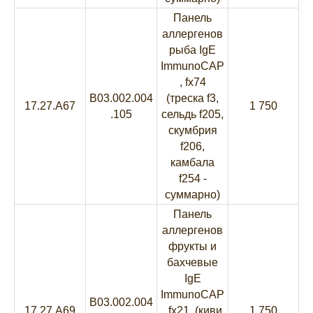
Панель
аллергенов
рыба IgE
ImmunoCAP
, fx74
B03.002.004
(треска f3,
17.27.A67
1 750
.105
сельдь f205,
скумбрия
f206,
камбала
f254 -
суммарно)
Панель
аллергенов
фрукты и
бахчевые
IgE
ImmunoCAP
B03.002.004
17.27.A69
, fx21 (киви
1 750