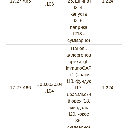
17.27.A65
f25, шпинат
1 224
.103
f214,
капуста
f216,
паприка
f218 -
суммарно)
Панель
аллергенов
орехи IgE
ImmunoCAP
, fx1 (арахис
f13, фундук
B03.002.004
17.27.A66
f17,
1 224
.104
бразильски
й орех f18,
миндаль
f20, кокос
f36 -
суммарно)