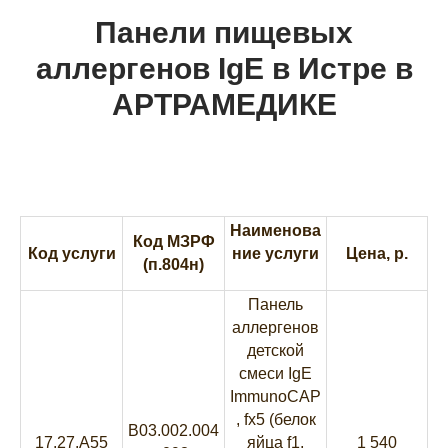
Панели пищевых
аллергенов IgE в Истре
в
АРТРАМЕДИКЕ
Наименова
Код МЗРФ
Код услуги
ние услуги
Цена, р.
(п.804н)
Панель
аллергенов
детской
смеси IgE
ImmunoCAP
, fx5 (белок
B03.002.004
17.27.A55
яйца f1,
1 540