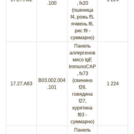
.100
, fx20
(пшеница
f4, рожь f5,
ячмень f6,
рис f9 -
суммарно)
Панель
аллергенов
мясо IgE
ImmunoCAP
, fx73
B03.002.004
(свинина
17.27.A63
1 224
.101
f26,
говядина
f27,
курятина
f83 -
суммарно)
Панель