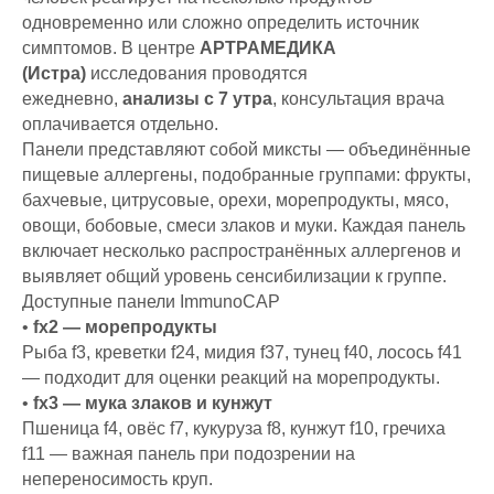
одновременно или сложно определить источник
симптомов. В центре
АРТРАМЕДИКА
(Истра)
исследования проводятся
ежедневно,
анализы с 7 утра
, консультация врача
оплачивается отдельно.
Панели представляют собой миксты — объединённые
пищевые аллергены, подобранные группами: фрукты,
бахчевые, цитрусовые, орехи, морепродукты, мясо,
овощи, бобовые, смеси злаков и муки. Каждая панель
включает несколько распространённых аллергенов и
выявляет общий уровень сенсибилизации к группе.
Доступные панели ImmunoCAP
•
fx2 — морепродукты
Рыба f3, креветки f24, мидия f37, тунец f40, лосось f41
— подходит для оценки реакций на морепродукты.
•
fx3 — мука злаков и кунжут
Пшеница f4, овёс f7, кукуруза f8, кунжут f10, гречиха
f11 — важная панель при подозрении на
непереносимость круп.