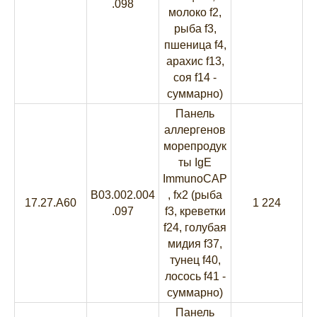
.098
молоко f2,
рыба f3,
пшеница f4,
арахис f13,
соя f14 -
суммарно)
Панель
аллергенов
морепродук
ты IgE
ImmunoCAP
B03.002.004
, fx2 (рыба
17.27.A60
1 224
.097
f3, креветки
f24, голубая
мидия f37,
тунец f40,
лосось f41 -
суммарно)
Панель