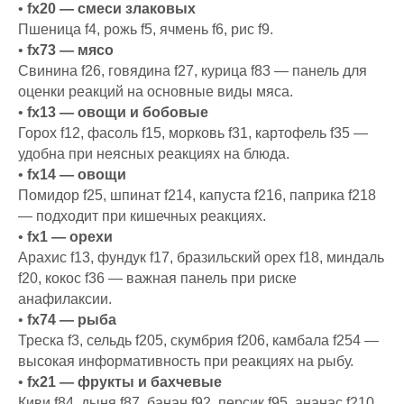
•
fx20 — смеси злаковых
Пшеница f4, рожь f5, ячмень f6, рис f9.
•
fx73 — мясо
Свинина f26, говядина f27, курица f83 — панель для
оценки реакций на основные виды мяса.
•
fx13 — овощи и бобовые
Горох f12, фасоль f15, морковь f31, картофель f35 —
удобна при неясных реакциях на блюда.
•
fx14 — овощи
Помидор f25, шпинат f214, капуста f216, паприка f218
— подходит при кишечных реакциях.
•
fx1 — орехи
Арахис f13, фундук f17, бразильский орех f18, миндаль
f20, кокос f36 — важная панель при риске
анафилаксии.
•
fx74 — рыба
Треска f3, сельдь f205, скумбрия f206, камбала f254 —
высокая информативность при реакциях на рыбу.
•
fx21 — фрукты и бахчевые
Киви f84, дыня f87, банан f92, персик f95, ананас f210.