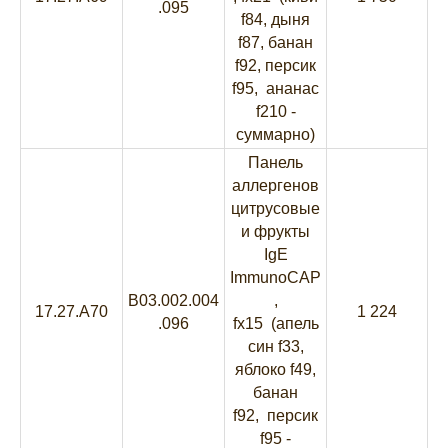
.095
f84, дыня
f87, банан
f92, персик
f95, ананас
f210 -
суммарно)
Панель
аллергенов
цитрусовые
и фрукты
IgE
ImmunoCAP
B03.002.004
,
17.27.A70
1 224
.096
fx15 (апель
син f33,
яблоко f49,
банан
f92, персик
f95 -