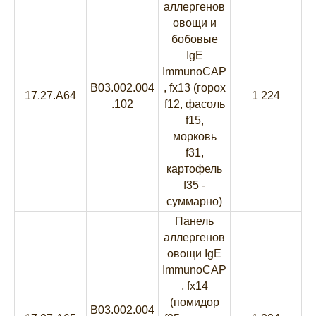
аллергенов
овощи и
бобовые
IgE
ImmunoCAP
B03.002.004
, fx13 (горох
17.27.A64
1 224
.102
f12, фасоль
f15,
морковь
f31,
картофель
f35 -
суммарно)
Панель
аллергенов
овощи IgE
ImmunoCAP
, fx14
(помидор
B03.002.004