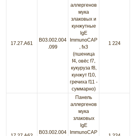
аллергенов
мука
злаковых и
кунжутные
IgE
B03.002.004
ImmunoCAP
17.27.A61
1 224
.099
, fx3
(пшеница
f4, овёс f7,
кукуруза f8,
кунжут f10,
гречиха f11 -
суммарно)
Панель
аллергенов
мука
злаковых
IgE
B03.002.004
ImmunoCAP
17.27.A62
1 224