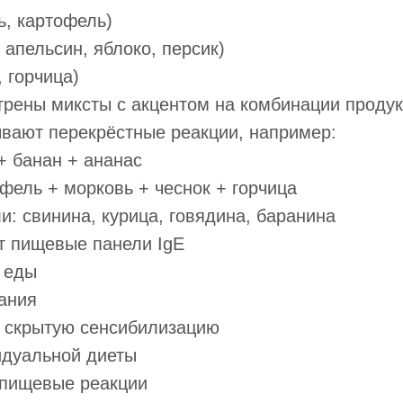
ь, картофель)
 апельсин, яблоко, персик)
, горчица)
рены миксты с акцентом на комбинации продук
вают перекрёстные реакции, например:
+ банан + ананас
фель + морковь + чеснок + горчица
: свинина, курица, говядина, баранина
т пищевые панели IgE
 еды
ания
а скрытую сенсибилизацию
идуальной диеты
 пищевые реакции