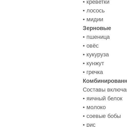
• креветки
• лосось
• мидии
Зерновые
• пшеница
• овёс
• кукуруза
• кунжут
• гречка
Комбинирован
Составы включа
• яичный белок
• молоко
• соевые бобы
• рис