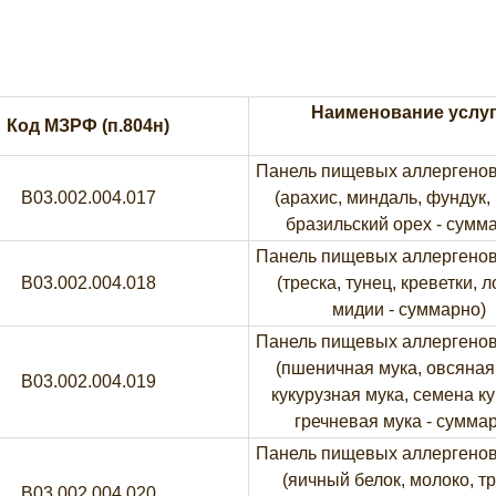
Наименование услу
Код МЗРФ (п.804н)
Панель пищевых аллергенов
B03.002.004.017
(арахис, миндаль, фундук, 
бразильский орех - сумм
Панель пищевых аллергенов
B03.002.004.018
(треска, тунец, креветки, л
мидии - суммарно)
Панель пищевых аллергенов
(пшеничная мука, овсяная
B03.002.004.019
кукурузная мука, семена ку
гречневая мука - сумма
Панель пищевых аллергенов
(яичный белок, молоко, тр
B03.002.004.020