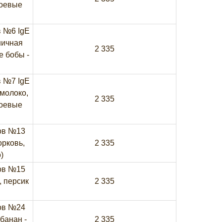
соевые
 №6 IgE
ничная
2 335
е бобы -
 №7 IgE
 молоко,
2 335
соевые
ов №13
орковь,
2 335
)
ов №15
, персик
2 335
ов №24
 банан -
2 335