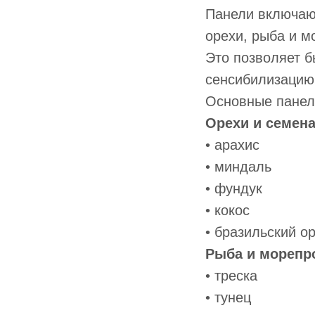
Панели включаю
орехи, рыба и м
Это позволяет б
сенсибилизацию
Основные панел
Орехи и семен
• арахис
• миндаль
• фундук
• кокос
• бразильский о
Рыба и морепр
• треска
• тунец