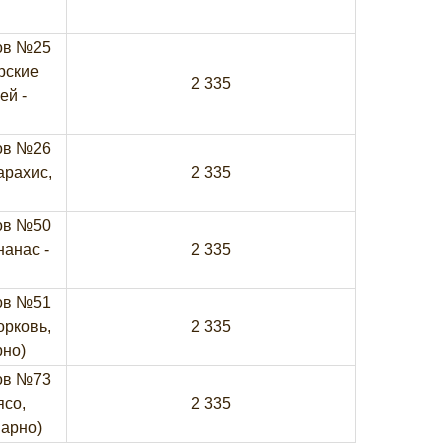
ов №25
рские
2 335
ей -
ов №26
арахис,
2 335
ов №50
нанас -
2 335
ов №51
орковь,
2 335
рно)
ов №73
ясо,
2 335
марно)