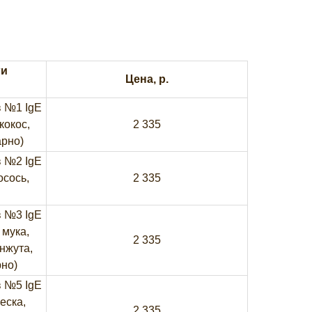
ги
Цена, р.
 №1 IgE
кокос,
2 335
арно)
 №2 IgE
осось,
2 335
 №3 IgE
 мука,
2 335
нжута,
рно)
 №5 IgE
еска,
2 335