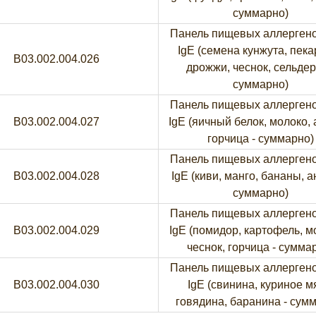
суммарно)
Панель пищевых аллерген
IgE (семена кунжута, пека
B03.002.004.026
дрожжи, чеснок, сельдер
суммарно)
Панель пищевых аллерген
B03.002.004.027
IgE (яичный белок, молоко, 
горчица - суммарно)
Панель пищевых аллерген
B03.002.004.028
IgE (киви, манго, бананы, а
суммарно)
Панель пищевых аллерген
B03.002.004.029
IgE (помидор, картофель, м
чеснок, горчица - сумма
Панель пищевых аллерген
B03.002.004.030
IgE (свинина, куриное м
говядина, баранина - сум