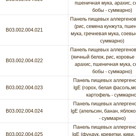
пшеничная мука, арахис, 
бобы - суммарно)
Панель пищевых аллергенов
(рис, семена кунжута, пше
B03.002.004.021
мука, гречневая мука, соевы
суммарно)
Панель пищевых аллергенов
(яичный белок, рис, коровье
B03.002.004.022
aрахис, пшеничная мука, 
бобы - суммарно)
Панель пищевых аллерген
B03.002.004.023
IgE (горох, белая фасоль,м
картофель - суммарно
Панель пищевых аллерген
B03.002.004.024
IgE (апельсин, банан, яблоко
- суммарно)
Панель пищевых аллерген
B03.002.004.025
IgE (фундук, креветки, киви,