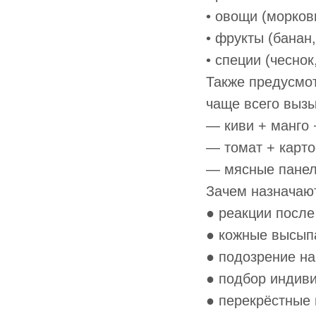
• овощи (морков
• фрукты (банан,
• специи (чеснок
Также предусмот
чаще всего вызы
— киви + манго 
— томат + карто
— мясные панели
Зачем назначаю
● реакции после
● кожные высып
● подозрение н
● подбор индив
● перекрёстные