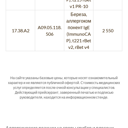
v1 PR-10
Береза,
аллергоком
A09.05.118.
понент IgE
17.38.A2
2 550
506
(ImmunoCA
P), t221 rBet
v2, rBet v4
На сайте указаны базовые цены, которые носят ознакомительный
характер и не являются публичной офертой. Стоимость медицинских
услуг определяется после очной консультации у специалистов.
Действующий прейскурант, заверенный печатью и подписью
руководителя, находится на информационном стенде.
Аллергические реакции на споры грибов и плесени —