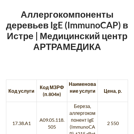
Аллергокомпоненты
деревьев IgE (ImmunoCAP) в
Истре | Медицинский центр
АРТРАМЕДИКА
Наименова
Код МЗРФ
Код услуги
ние услуги
Цена, р.
(п.804н)
Береза,
аллергоком
A09.05.118.
понент IgE
17.38.A1
2 550
505
(ImmunoCA
P), t215 rBet