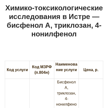
Химико-токсикологические
исследования в Истре —
бисфенол А, триклозан, 4-
нонилфенол
Наименова
Код МЗРФ
Код услуги
ние услуги
Цена, р.
(п.804н)
Бисфенол
А,
триклозан,
4-
нонилфено