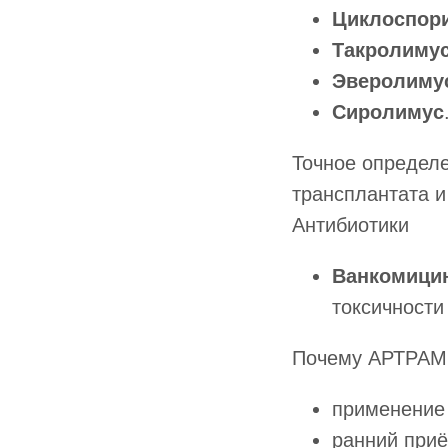
Циклоспор
Такролиму
Эверолиму
Сиролимус
Точное определе
трансплантата 
Антибиотики
Ванкомици
токсичности
Почему АРТРА
применение
ранний при