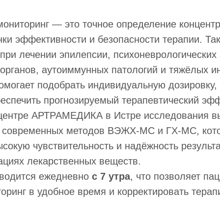
мониторинг — это точное определение концент
нки эффективности и безопасности терапии. Та
при лечении эпилепсии, психоневрологических
 органов, аутоиммунных патологий и тяжёлых 
омогает подобрать индивидуальную дозировку,
беспечить прогнозируемый терапевтический эфф
центре АРТРАМЕДИКА в Истре исследования в
 современных методов ВЭЖХ-МС и ГХ-МС, кот
сокую чувствительность и надёжность результ
ациях лекарственных веществ.
оводится ежедневно
с 7 утра
, что позволяет па
оринг в удобное время и корректировать терап