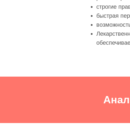
строгие пра
быстрая пер
возможность
Лекарственн
обеспечивае
Анал