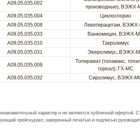
A09.05.035.002
производные), ВЭЖХ-
A09.05.035.004
Циклоспорин
A09.05.035.008
Леветирацетам, ВЭЖХ
A09.05.035.033
Ванкомицин, ВЭЖХ-
A09.05.035.010
Такролимус
A09.05.035.031
Эверолимус, ВЭЖХ-
Топирамат (топамакс, топа
A09.05.035.009
тореал), ГХ-МС
A09.05.035.032
Сиролимус, ВЭЖХ-М
ознакомительный характер и не являются публичной офертой. 
вующий прейскурант, заверенный печатью и подписью руководи