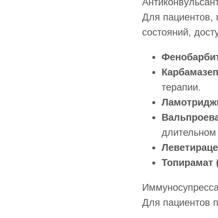
Антиконвульсан
Для пациентов, 
состояний, дост
Фенобарби
Карбамазеп
терапии.
Ламотриджи
Вальпроева
длительном 
Леветирац
Топирамат 
Иммуносупресс
Для пациентов 