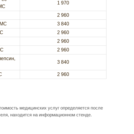
1 970
МС
2 960
-МС
3 840
МС
2 960
2 960
МС
2 960
лепсин,
3 840
С
2 960
Стоимость медицинских услуг определяется после
теля, находится на информационном стенде.