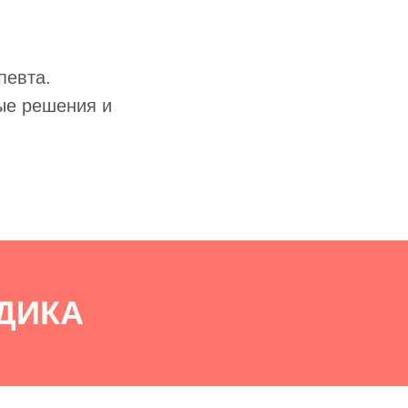
певта.
ые решения и
ЕДИКА