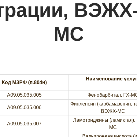
трации, ВЭЖХ-
МС
Наименование услу
Код МЗРФ (п.804н)
A09.05.035.005
Фенобарбитал, ГХ-М
Финлепсин (карбамазепин, те
A09.05.035.006
ВЭЖХ-МС
Ламотриджины (ламиктал),
A09.05.035.007
МС
Вальпроевая кислота (и