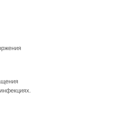
торжения
ащения
 инфекциях.