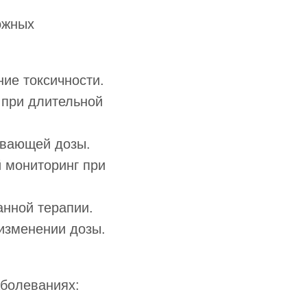
ожных
ие токсичности.
 при длительной
вающей дозы.
 мониторинг при
нной терапии.
изменении дозы.
аболеваниях: