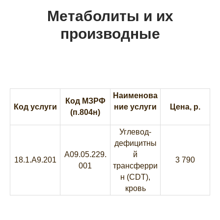
Метаболиты и их
производные
Наименова
Код МЗРФ
Код услуги
ние услуги
Цена, р.
(п.804н)
Углевод-
дефицитны
A09.05.229.
й
18.1.A9.201
3 790
001
трансферри
н (CDT),
кровь