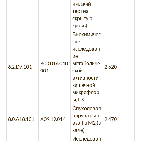
ический
тест на
скрытую
кровь)
Биохимичес
кое
исследован
ие
B03.016.010.
метаболиче
6.2.D7.101
2 620
001
ской
активности
кишечной
микрофлор
ы, ГХ
Опухолевая
пируваткин
8.0.A18.101
A09.19.014
2 470
аза Тu M2 (в
кале)
Исследован