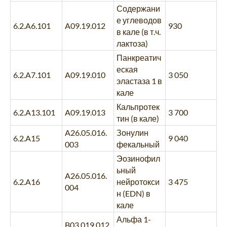
Содержани
е углеводов
6.2.A6.101
A09.19.012
930
в кале (в т.ч.
лактоза)
Панкреатич
еская
6.2.A7.101
A09.19.010
3 050
эластаза 1 в
кале
Кальпротек
6.2.A13.101
A09.19.013
3 700
тин (в кале)
A26.05.016.
Зонулин
6.2.A15
9 040
003
фекальный
Эозинофил
ьный
A26.05.016.
6.2.A16
нейротокси
3 475
004
н (EDN) в
кале
Альфа 1-
B03.019.012.