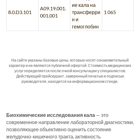
ие кала на
A09.19.001.
8.0.D3.101
трансферри
1 065
001.001
н и
гемоглобин
На сайте указаны базовые цены, которые носят ознакомительный
характер и не являются публичной офертой. Стоимость медицинских
услуг определяется после очной консультации у специалистов.
Действующий прейскурант, заверенный печатью и подписью
руководителя, находится на информационном стенде.
Биохимические исследования кала
— это
современное направление лабораторной диагностики,
позволяющее объективно оценить состояние
желудочно-кишечного тракта, активность