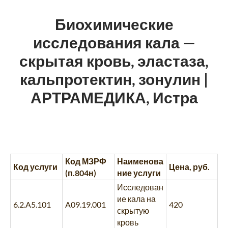
Биохимические
исследования кала —
скрытая кровь, эластаза,
кальпротектин, зонулин |
АРТРАМЕДИКА, Истра
Код МЗРФ
Наименова
Код услуги
Цена, руб.
(п.804н)
ние услуги
Исследован
ие кала на
6.2.A5.101
A09.19.001
420
скрытую
кровь