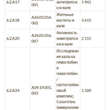
6.2.A17
антитрипси
1 941
001
н в кале
Желчные
A26.05.016.
6.2.A18
кислоты в
3 615
002
кале
Активность
A26.05.016.
6.2.A20
химотрипси
2 115
007
на в кале
Исследован
ие кала на
гемоглобин
и
гемоглобин
/
гаптоглобин
A09.19.001.
6.2.A24
овый
1 320
003
комплекс,
ColonView
(иммунохим