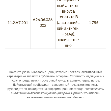
ный антиген
вируса
гепатита В
A26.06.036.
11.2.A7.201
(австралийс
1 755
002
кий антиген,
HbsAg),
количестве
нно
На сайте указаны базовые цены, которые носят ознакомительный
характер и не являются публичной офертой. Стоимость медицинских
услуг определяется после очной консультации у специалистов.
Действующий прейскурант, заверенный печатью и подписью
руководителя, находится на информационном стенде.
В стоимость
анализа не включена консультация врача. При необходимости
назначается и оплачивается отдельно.