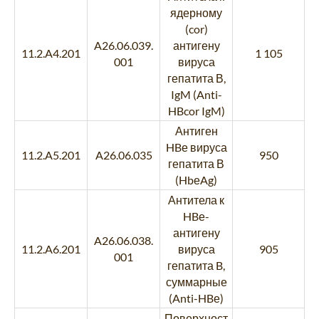
ядерному
(cor)
A26.06.039.
антигену
11.2.A4.201
1 105
001
вируса
гепатита В,
IgM (Anti-
HBcor IgM)
Антиген
HBе вируса
11.2.A5.201
A26.06.035
950
гепатита В
(HbеAg)
Антитела к
HBе-
антигену
A26.06.038.
11.2.A6.201
вируса
905
001
гепатита B,
суммарные
(Anti-HBе)
Поверхност