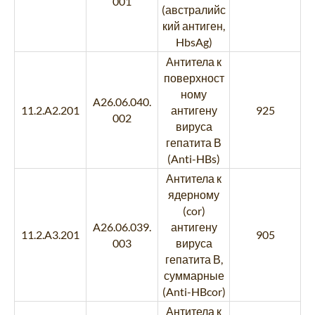
001
(австралийс
кий антиген,
HbsAg)
Антитела к
поверхност
ному
A26.06.040.
11.2.A2.201
антигену
925
002
вируса
гепатита В
(Anti-HBs)
Антитела к
ядерному
(cor)
A26.06.039.
антигену
11.2.A3.201
905
003
вируса
гепатита В,
суммарные
(Anti-HBcor)
Антитела к