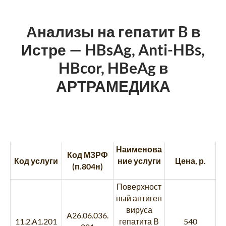
Анализы на гепатит B в
Истре — HBsAg, Anti-HBs,
HBcor, HBeAg в
АРТРАМЕДИКА
Наименова
Код МЗРФ
Код услуги
ние услуги
Цена, р.
(п.804н)
Поверхност
ный антиген
вируса
A26.06.036.
11.2.A1.201
гепатита В
540