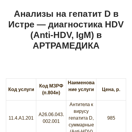
Анализы на гепатит D в
Истре — диагностика HDV
(Anti-HDV, IgM) в
АРТРАМЕДИКА
Наименова
Код МЗРФ
Код услуги
ние услуги
Цена, р.
(п.804н)
Антитела к
вирусу
A26.06.043.
11.4.A1.201
гепатита D,
985
002.001
суммарные
(Anti-HDV)