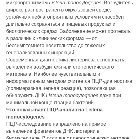
микроорганизмом
Listeria monocytogenes
. Возбудитель
широко распространён в окружающей среде,
устойчив к неблагоприятным условиям и способен
длительно сохраняться в пищевых продуктах и
биологических средах. Заболевание может протекать
в различных клинических формах — от
бессимптомного носительства до тяжёлых
генерализованных инфекций.
Современная диагностика листериоза основана на
выявлении возбудителя или его генетического
материала. Наиболее чувствительным и
информативным методом считается ПЦР-диагностика
(полимеразная цепная реакция), позволяющая
обнаружить ДНК
Listeria monocytogenes
даже при
минимальной концентрации бактерий.
Что показывает ПЦР-анализ на Listeria
monocytogenes
ПЦР-исследование направлено на прямое
выявление фрагментов ДНК листерии в
биоматериале. В отличие от серологических методов,