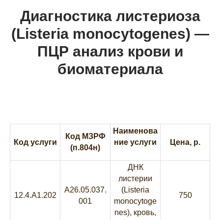
Диагностика листериоза
(Listeria monocytogenes) —
ПЦР анализ крови и
биоматериала
Наименова
Код МЗРФ
Код услуги
ние услуги
Цена, р.
(п.804н)
ДНК
листерии
A26.05.037.
(Listeria
12.4.A1.202
750
001
monocytoge
nes), кровь,