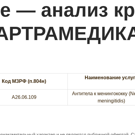
е — анализ кр
АРТРАМЕДИК
Наименование услу
Код МЗРФ (п.804н)
Антитела к менингококку (Ne
A26.06.109
meningitidis)
ознакомительный характер и не являются публичной офертой. 