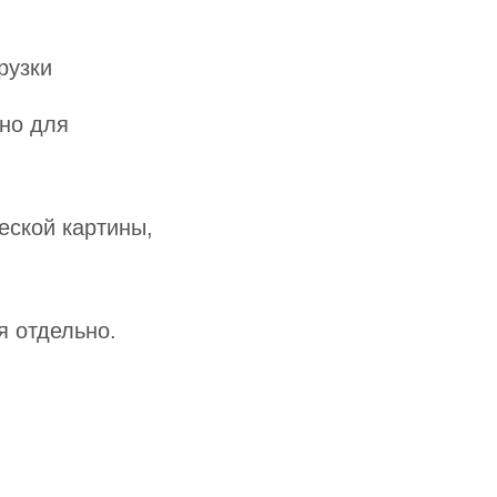
рузки
бно для
еской картины,
я отдельно.