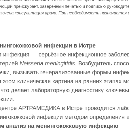
вующий прейскурант, заверенный печатью и подписью руководит
лючена консультация врача. При необходимости назначается 
нингококковой инфекции в Истре
я инфекция — серьёзное инфекционное заболе
ктерией
Neisseria meningitidis
. Возбудитель спос
очки, вызывать генерализованные формы инфе
 этом клиническая картина на ранних этапах м
 что делает лабораторную диагностику ключев
кции.
центре АРТРАМЕДИКА в Истре проводится лаб
ингококковой инфекции методом определения а
им анализ на менингококковую инфекцию