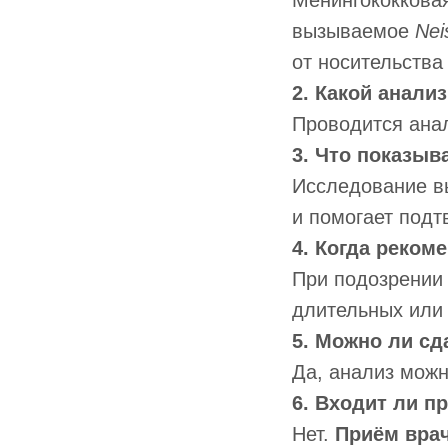
Менингококкова
вызываемое
Nei
от носительства
2. Какой анали
Проводится анал
3. Что показыв
Исследование вы
и помогает подт
4. Когда реком
При подозрении 
длительных или
5. Можно ли сд
Да, анализ можн
6. Входит ли п
Нет.
Приём врач