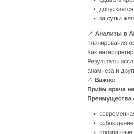
допускается
за сутки же
📌
Анализы в А
планирования об
Как интерпретир
Результаты иссл
анамнеза и друг
⚠️
Важно:
Приём врача не
Преимущества 
современная
соблюдение
прозрачные 