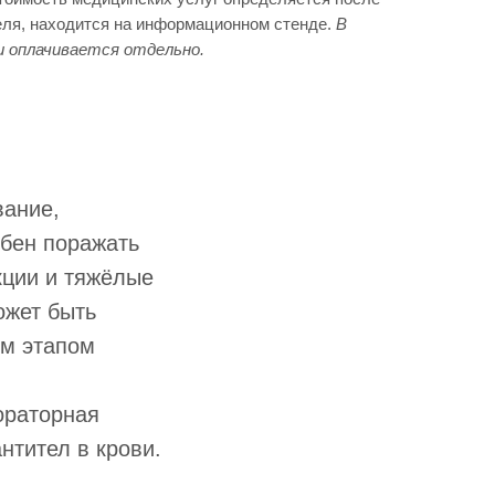
еля, находится на информационном стенде.
В
и оплачивается отдельно.
вание,
обен поражать
кции и тяжёлые
ожет быть
ым этапом
ораторная
нтител в крови.