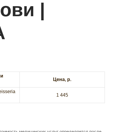
ови |
А
ги
Цена, р.
isseria
1 445
Стоимость медицинских услуг определяется после