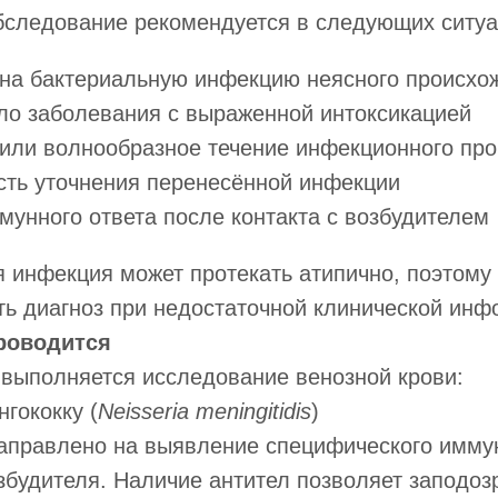
бследование рекомендуется в следующих ситуа
 на бактериальную инфекцию неясного происхо
ло заболевания с выраженной интоксикацией
или волнообразное течение инфекционного про
сть уточнения перенесённой инфекции
мунного ответа после контакта с возбудителем
 инфекция может протекать атипично, поэтому
ть диагноз при недостаточной клинической инф
роводится
 выполняется исследование венозной крови:
нгококку (
Neisseria meningitidis
)
аправлено на выявление специфического иммун
збудителя. Наличие антител позволяет заподозр