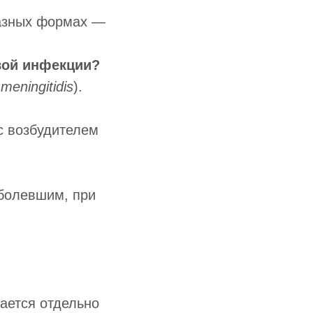
разных формах —
овой инфекции?
 meningitidis
).
с возбудителем
аболевшим, при
ается отдельно