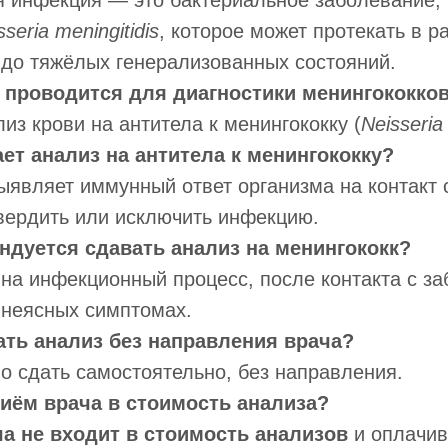
я инфекция — это бактериальное заболевание,
sseria meningitidis
, которое может протекать в 
 до тяжёлых генерализованных состояний.
з проводится для диагностики менингококк
из крови на антитела к менингококку (
Neisseria
ает анализ на антитела к менингококку?
являет иммунный ответ организма на контакт 
вердить или исключить инфекцию.
ендуется сдавать анализ на менингококк?
на инфекционный процесс, после контакта с з
 неясных симптомах.
ать анализ без направления врача?
о сдать самостоятельно, без направления.
риём врача в стоимость анализа?
а не входит в стоимость анализов
и оплачив