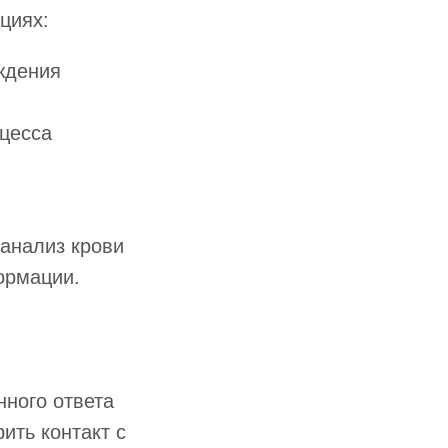
циях:
ждения
цесса
 анализ крови
ормации.
ного ответа
ить контакт с