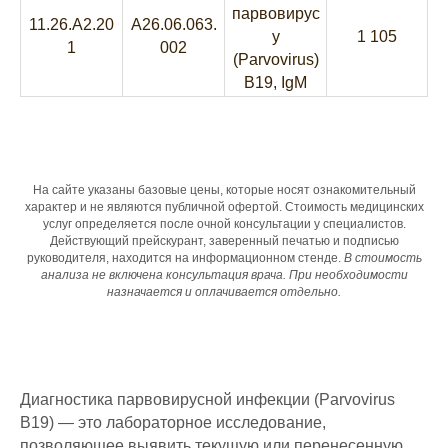
парвовирус
11.26.A2.20
A26.06.063.
у
1 105
1
002
(Parvovirus)
B19, IgM
На сайте указаны базовые цены, которые носят ознакомительный
характер и не являются публичной офертой. Стоимость медицинских
услуг определяется после очной консультации у специалистов.
Действующий прейскурант, заверенный печатью и подписью
руководителя, находится на информационном стенде.
В стоимость
анализа не включена консультация врача. При необходимости
назначается и оплачивается отдельно.
Диагностика парвовирусной инфекции (Parvovirus
B19) — это лабораторное исследование,
позволяющее выявить текущую или перенесенную