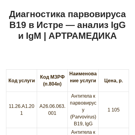
Диагностика парвовируса
B19 в Истре — анализ IgG
и IgM | АРТРАМЕДИКА
Наименова
Код МЗРФ
Код услуги
ние услуги
Цена, р.
(п.804н)
Антитела к
парвовирус
11.26.A1.20
A26.06.063.
у
1 105
1
001
(Parvovirus)
B19, IgG
Антитела к