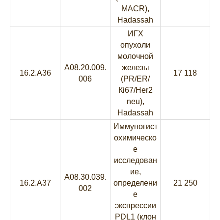
MACR),
Hadassah
ИГХ
опухоли
молочной
A08.20.009.
железы
16.2.A36
17 118
006
(PR/ER/
Кi67/Her2
neu),
Hadassah
Иммуногист
охимическо
е
исследован
ие,
A08.30.039.
16.2.A37
определени
21 250
002
е
экспрессии
PDL1 (клон