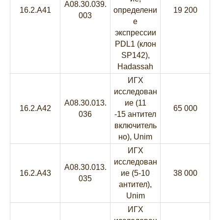
A08.30.039.
16.2.A41
определени
19 200
003
е
экспрессии
PDL1 (клон
SP142),
Hadassah
ИГХ
исследован
A08.30.013.
ие (11
16.2.A42
65 000
036
-15 антител
включитель
но), Unim
ИГХ
исследован
A08.30.013.
16.2.A43
ие (5-10
38 000
035
антител),
Unim
ИГХ