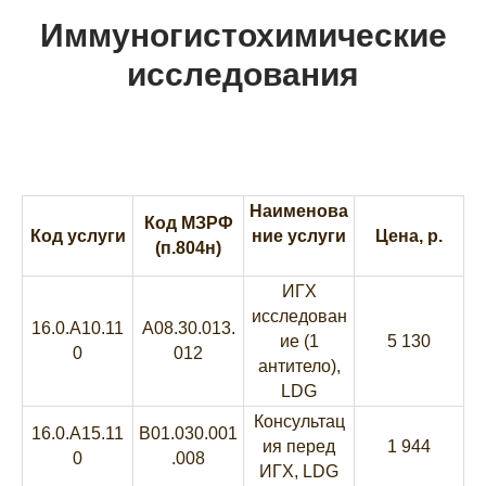
Иммуногистохимические
исследования
Наименова
Код МЗРФ
Код услуги
ние услуги
Цена, р.
(п.804н)
ИГХ
исследован
16.0.A10.11
A08.30.013.
ие (1
5 130
0
012
антитело),
LDG
Консультац
16.0.A15.11
B01.030.001
ия перед
1 944
0
.008
ИГХ, LDG