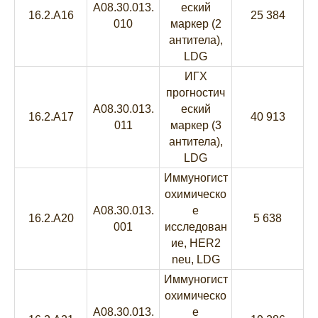
A08.30.013.
еский
16.2.A16
25 384
010
маркер (2
антитела),
LDG
ИГХ
прогностич
A08.30.013.
еский
16.2.A17
40 913
011
маркер (3
антитела),
LDG
Иммуногист
охимическо
A08.30.013.
е
16.2.A20
5 638
001
исследован
ие, HER2
neu, LDG
Иммуногист
охимическо
A08.30.013.
е