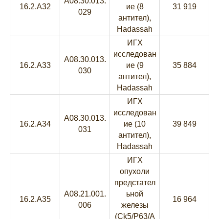
A08.30.013.
16.2.A32
ие (8
31 919
029
антител),
Hadassah
ИГХ
исследован
A08.30.013.
16.2.A33
ие (9
35 884
030
антител),
Hadassah
ИГХ
исследован
A08.30.013.
16.2.A34
ие (10
39 849
031
антител),
Hadassah
ИГХ
опухоли
предстател
A08.21.001.
ьной
16.2.A35
16 964
006
железы
(Ck5/P63/A