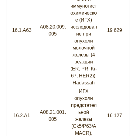
иммуногист
охимическо
е (ИГХ)
A08.20.009.
исследован
16.1.A63
19 629
005
ие при
опухоли
молочной
железы (4
реакции
(ER, PR, Ki-
67, HER2)),
Hadassah
ИГХ
опухоли
предстател
A08.21.001.
ьной
16.2.A1
16 127
005
железы
(Ck5/P63/A
MACR),