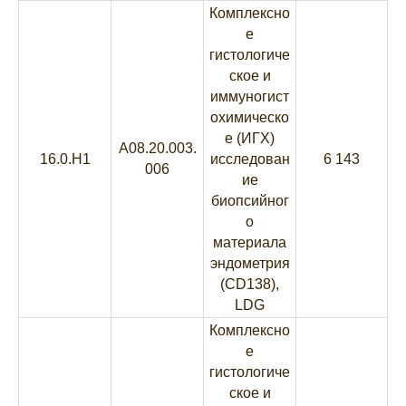
Комплексно
е
гистологиче
ское и
иммуногист
охимическо
е (ИГХ)
A08.20.003.
16.0.H1
исследован
6 143
006
ие
биопсийног
о
материала
эндометрия
(CD138),
LDG
Комплексно
е
гистологиче
ское и