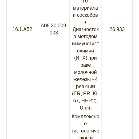
го
материала
и соскобов
+
A08.20.009.
16.1.A52
Диагностик
26 933
003
а методом
иммуногист
охимии
(ИГХ) при
раке
молочной
железы - 4
реакции
(ER, PR, Ki-
67, HER2),
Unim
Комплексно
е
гистологиче
ское и