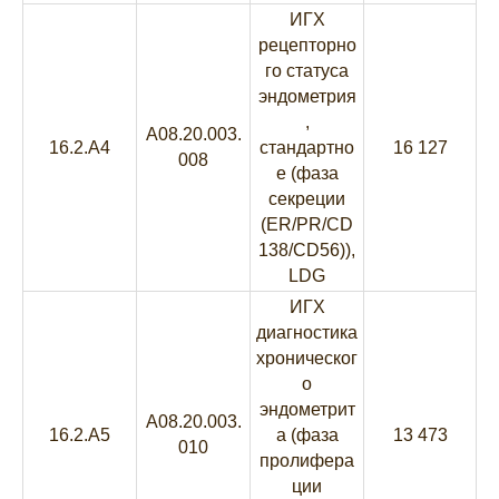
ИГХ
рецепторно
го статуса
эндометрия
,
A08.20.003.
16.2.A4
стандартно
16 127
008
е (фаза
секреции
(ER/PR/CD
138/CD56)),
LDG
ИГХ
диагностика
хроническог
о
эндометрит
A08.20.003.
16.2.A5
а (фаза
13 473
010
пролифера
ции