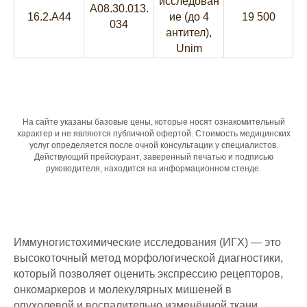
исследован
A08.30.013.
16.2.A44
ие (до 4
19 500
034
антител),
Unim
На сайте указаны базовые цены, которые носят ознакомительный
характер и не являются публичной офертой. Стоимость медицинских
услуг определяется после очной консультации у специалистов.
Действующий прейскурант, заверенный печатью и подписью
руководителя, находится на информационном стенде.
Иммуногистохимические исследования (ИГХ) — это
высокоточный метод морфологической диагностики,
который позволяет оценить экспрессию рецепторов,
онкомаркеров и молекулярных мишеней в
опухолевой и воспалительно изменённой ткани.