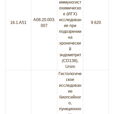
иммуногист
охимическо
е (ИГХ)
A08.20.003.
исследован
16.1.A51
9 620
007
ие при
подозрении
на
хронически
й
эндометрит
(CD138),
Unim
Гистологиче
ское
исследован
ие
биопсийног
о,
пункционно