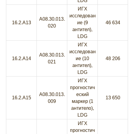
LDG
ИГХ
исследован
A08.30.013.
16.2.A13
ие (9
46 634
020
антител),
LDG
ИГХ
исследован
A08.30.013.
16.2.A14
ие (10
48 206
021
антител),
LDG
ИГХ
прогностич
A08.30.013.
еский
16.2.A15
13 650
009
маркер (1
антитело),
LDG
ИГХ
прогностич