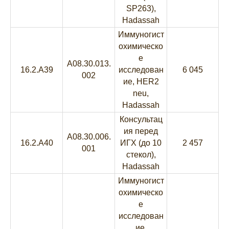
SP263),
Hadassah
Иммуногист
охимическо
е
A08.30.013.
16.2.A39
исследован
6 045
002
ие, HER2
neu,
Hadassah
Консультац
ия перед
A08.30.006.
16.2.A40
ИГХ (до 10
2 457
001
стекол),
Hadassah
Иммуногист
охимическо
е
исследован
ие,