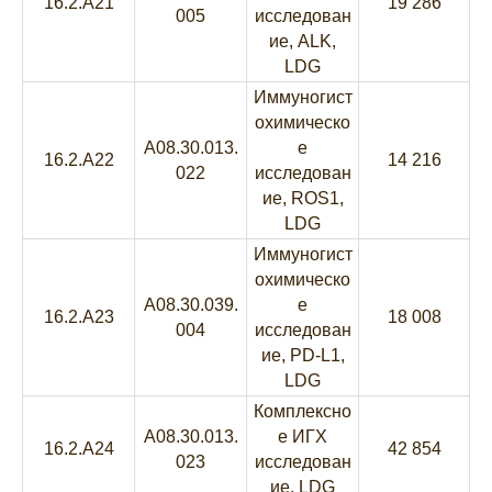
16.2.A21
19 286
005
исследован
ие, ALK,
LDG
Иммуногист
охимическо
A08.30.013.
е
16.2.A22
14 216
022
исследован
ие, ROS1,
LDG
Иммуногист
охимическо
A08.30.039.
е
16.2.A23
18 008
004
исследован
ие, PD-L1,
LDG
Комплексно
A08.30.013.
е ИГХ
16.2.A24
42 854
023
исследован
ие, LDG