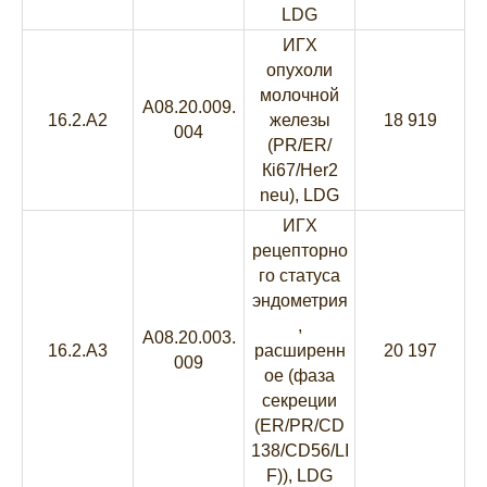
LDG
ИГХ
опухоли
молочной
A08.20.009.
16.2.A2
железы
18 919
004
(PR/ER/
Кi67/Her2
neu), LDG
ИГХ
рецепторно
го статуса
эндометрия
,
A08.20.003.
16.2.A3
расширенн
20 197
009
ое (фаза
секреции
(ER/PR/CD
138/CD56/LI
F)), LDG