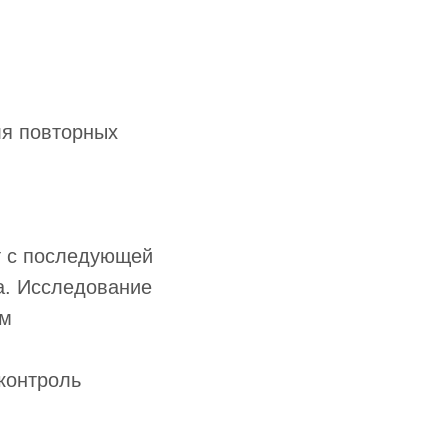
ля повторных
т с последующей
а. Исследование
ем
контроль