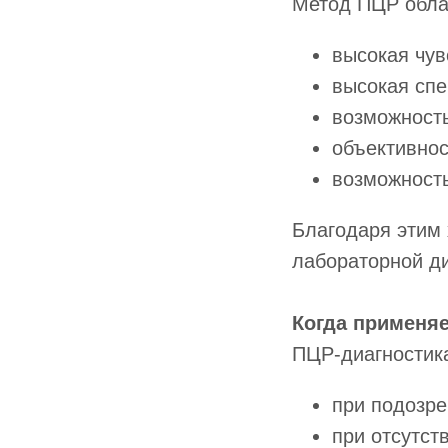
Метод ПЦР обла
высокая чув
высокая сп
возможность
объективнос
возможность
Благодаря этим
лабораторной д
Когда применя
ПЦР-диагностик
при подозре
при отсутст