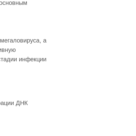
 основным
мегаловируса, а
тивную
стадии инфекции
рации ДНК