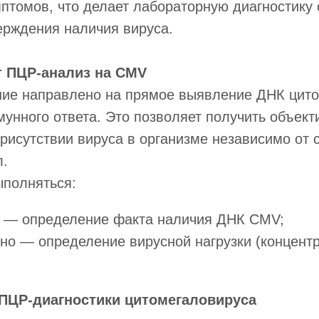
птомов, что делает лабораторную диагностику
ерждения наличия вируса.
т ПЦР-анализ на CMV
ие направлено на прямое выявление ДНК цито
мунного ответа. Это позволяет получить объек
исутствии вируса в организме независимо от 
л.
ыполняться:
о — определение факта наличия ДНК CMV;
но — определение вирусной нагрузки (концент
ПЦР-диагностики цитомегаловируса