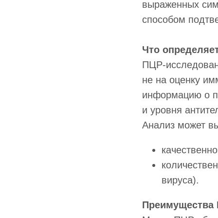
выраженных сим
способом подтв
Что определяе
ПЦР-исследован
не на оценку им
информацию о пр
и уровня антите
Анализ может в
качественн
количествен
вируса).
Преимущества 