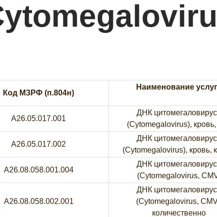
ytomegalovir
Наименование услу
Код МЗРФ (п.804н)
ДНК цитомегаловиру
A26.05.017.001
(Cytomegalovirus), кровь,
ДНК цитомегаловиру
A26.05.017.002
(Cytomegalovirus), кровь, 
ДНК цитомегаловиру
A26.08.058.001.004
(Cytomegalovirus, CM
ДНК цитомегаловиру
A26.08.058.002.001
(Cytomegalovirus, CMV
количественно