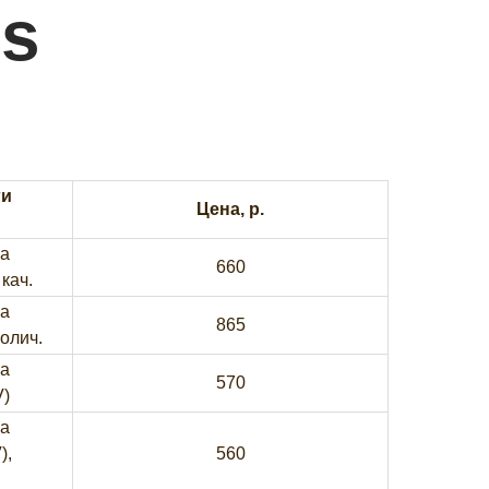
us
ги
Цена, р.
са
660
 кач.
са
865
колич.
са
570
V)
са
),
560