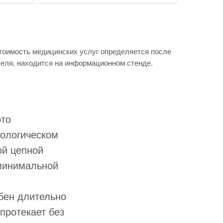
Стоимость медицинских услуг определяется после
теля, находится на информационном стенде.
это
иологическом
ой цепной
 минимальной
бен длительно
протекает без