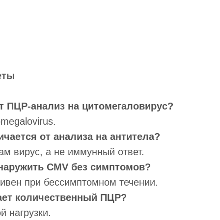
еты
т ПЦР-анализ на цитомегаловирус?
megalovirus.
ичается от анализа на антитела?
м вирус, а не иммунный ответ.
бнаружить CMV без симптомов?
ивен при бессимптомном течении.
вает количественный ПЦР?
й нагрузки.