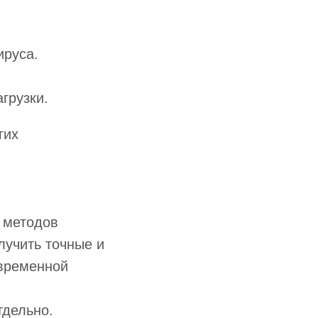
ируса.
грузки.
гих
 методов
лучить точные и
овременной
тдельно.