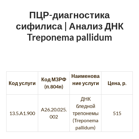
ПЦР-диагностика
сифилиса | Анализ ДНК
Treponema pallidum
Наименова
Код МЗРФ
Код услуги
ние услуги
Цена, р.
(п.804н)
ДНК
бледной
A26.20.025.
13.5.A1.900
трепонемы
515
002
(Treponema
pallidum)