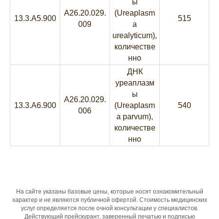
ы
A26.20.029.
(Ureaplasm
13.3.A5.900
515
009
a
urealyticum),
количестве
нно
ДНК
уреаплазм
ы
A26.20.029.
13.3.A6.900
(Ureaplasm
540
006
a parvum),
количестве
нно
На сайте указаны базовые цены, которые носят ознакомительный
характер и не являются публичной офертой. Стоимость медицинских
услуг определяется после очной консультации у специалистов.
Действующий прейскурант, заверенный печатью и подписью