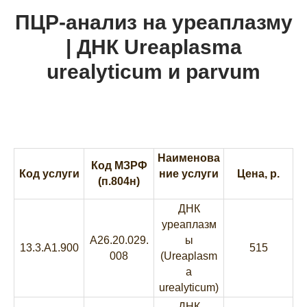
ПЦР-анализ на уреаплазму
| ДНК Ureaplasma
urealyticum и parvum
Наименова
Код МЗРФ
Код услуги
ние услуги
Цена, р.
(п.804н)
ДНК
уреаплазм
A26.20.029.
ы
13.3.A1.900
515
008
(Ureaplasm
a
urealyticum)
ДНК