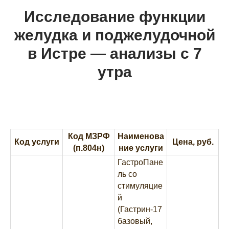
Исследование функции
желудка и поджелудочной
в Истре — анализы с 7
утра
Код МЗРФ
Наименова
Код услуги
Цена, руб.
(п.804н)
ние услуги
ГастроПане
ль со
стимуляцие
й
(Гастрин-17
базовый,