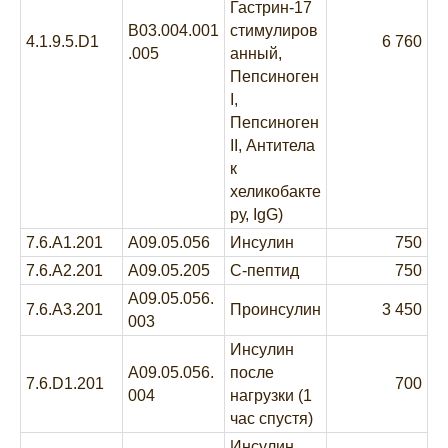
Гастрин-17
B03.004.001
стимулиров
4.1.9.5.D1
6 760
.005
анный,
Пепсиноген
I,
Пепсиноген
II, Антитела
к
хеликобакте
ру, IgG)
7.6.A1.201
A09.05.056
Инсулин
750
7.6.A2.201
A09.05.205
C-пептид
750
A09.05.056.
7.6.A3.201
Проинсулин
3 450
003
Инсулин
A09.05.056.
после
7.6.D1.201
700
004
нагрузки (1
час спустя)
Инсулин