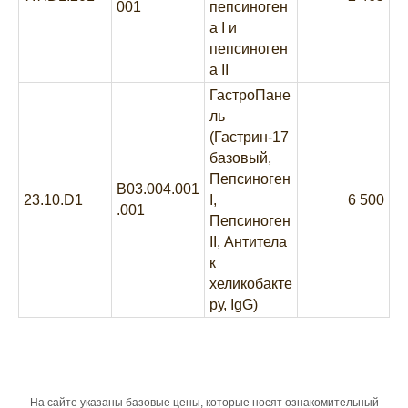
001
пепсиноген
а I и
пепсиноген
а II
ГастроПане
ль
(Гастрин-17
базовый,
Пепсиноген
B03.004.001
23.10.D1
I,
6 500
.001
Пепсиноген
II, Антитела
к
хеликобакте
ру, IgG)
На сайте указаны базовые цены, которые носят ознакомительный