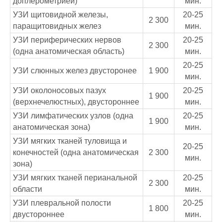
доплерометрией)
мин.
УЗИ щитовидной железы,
20-25
2 300
паращитовидных желез
мин.
УЗИ периферических нервов
20-25
2 300
(одна анатомическая область)
мин.
20-25
УЗИ слюнных желез двусторонее
1 900
мин.
УЗИ околоносовых пазух
20-25
1 900
(верхнечелюстных), двустороннее
мин.
УЗИ лимфатических узлов (одна
20-25
1 900
анатомическая зона)
мин.
УЗИ мягких тканей туловища и
20-25
конечностей (одна анатомическая
2 300
мин.
зона)
УЗИ мягких тканей перианальной
20-25
2 300
области
мин.
УЗИ плевральной полости
20-25
1 800
двустороннее
мин.