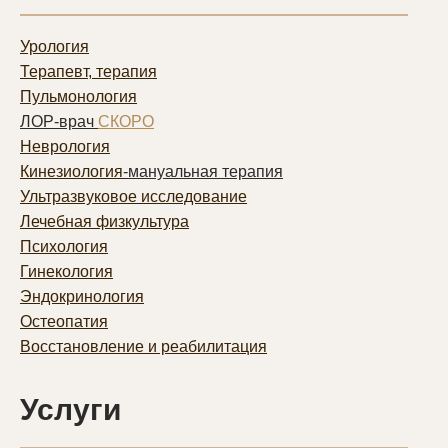
Урология
Терапевт, терапия
Пульмонолог
ия
ЛОР-врач
СКОРО
Неврология
Кинезиология
-мануальная терапия
Ультразвуковое исследование
Лечебная физкультура
Психология
Гинекология
Эндокринология
Остеопатия
Восстановление и реабилитация
Услуги