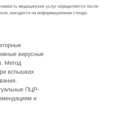
Стоимость медицинских услуг определяется после
теля, находится на информационном стенде.
аторные
новные вирусные
). Метод
при вспышках
вания.
туальные ПЦР-
комендациям и