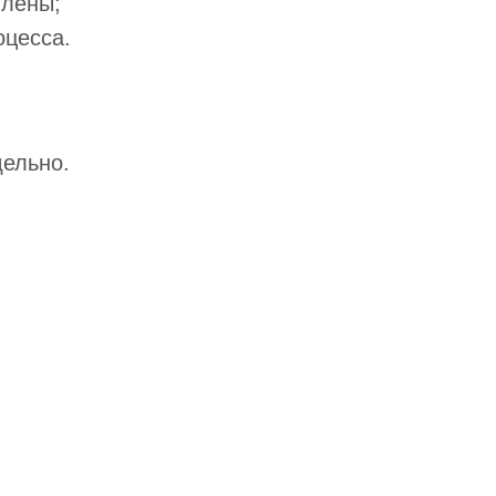
влены;
цесса.
дельно.