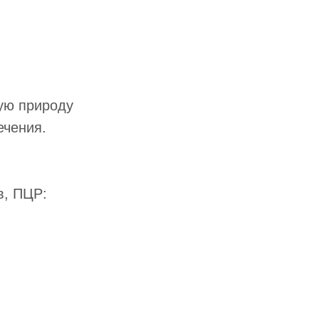
ую природу
ечения.
в, ПЦР: