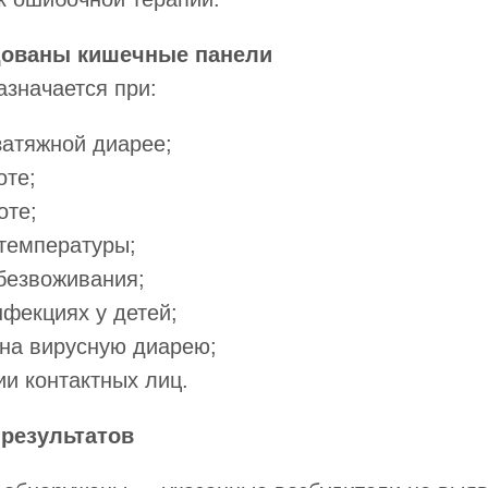
дованы кишечные панели
значается при:
затяжной диарее;
оте;
оте;
температуры;
безвоживания;
фекциях у детей;
на вирусную диарею;
и контактных лиц.
 результатов