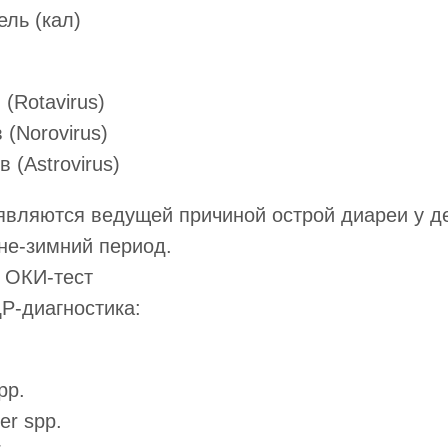
ель (кал)
(Rotavirus)
 (Norovirus)
 (Astrovirus)
вляются ведущей причиной острой диареи у де
не-зимний период.
 ОКИ-тест
Р-диагностика:
pp.
er spp.