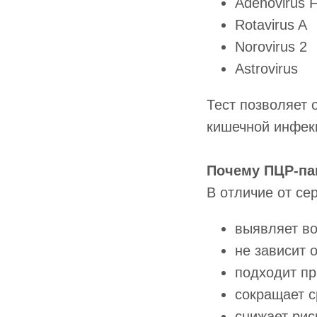
Adenovirus 
Rotavirus A
Norovirus 2
Astrovirus
Тест позволяет 
кишечной инфекц
Почему ПЦР-па
В отличие от се
выявляет во
не зависит 
подходит пр
сокращает с
снижает рис