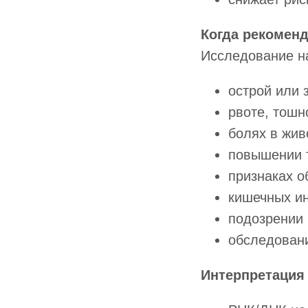
Когда рекомен
Исследование на
острой или 
рвоте, тошн
болях в жив
повышении 
признаках о
кишечных ин
подозрении 
обследовани
Интерпретация