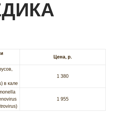
ЕДИКА
ги
Цена, р.
русов,
1 380
s) в кале
monella
enovirus
1 955
trovirus)