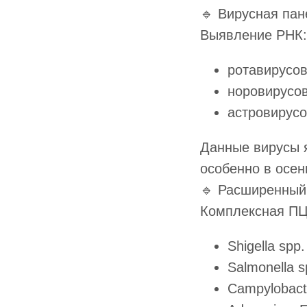
🔹 Вирусная пан
Выявление РНК:
ротавирусов 
норовирусов
астровирусов
Данные вирусы я
особенно в осен
🔹 Расширенный
Комплексная ПЦ
Shigella spp.
Salmonella s
Campylobact