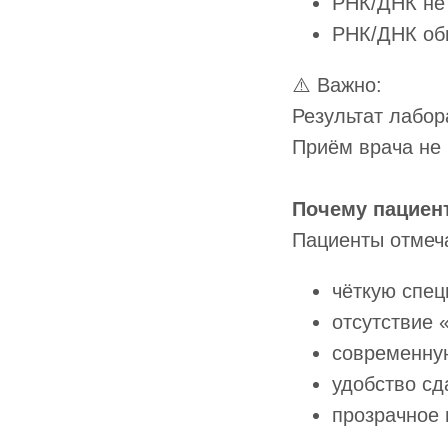
РНК/ДНК не
РНК/ДНК об
⚠️ Важно:
Результат лабор
Приём врача не 
Почему пацие
Пациенты отмеч
чёткую спец
отсутствие 
современну
удобство сд
прозрачное 