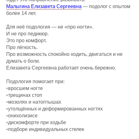
Малыгина Елизавета Сергеевна
— подолог с опытом
более 14 лет.
Для неё подология — не «про ногти».
И не про педикюр.
Это про комфорт.
Про лёгкость.
Про возможность спокойно ходить, двигаться и не
думать о боли.
Елизавета Сергеевна работает очень бережно.
Подология помогает при:
▫️вросшем ногте
▫️трещинах стоп
▫️мозолях и натоптышах
▫️утолщённых и деформированных ногтях
▫️онихолизисе
▫️дискомфорте при ходьбе
▫️подборе индивидуальных стелек