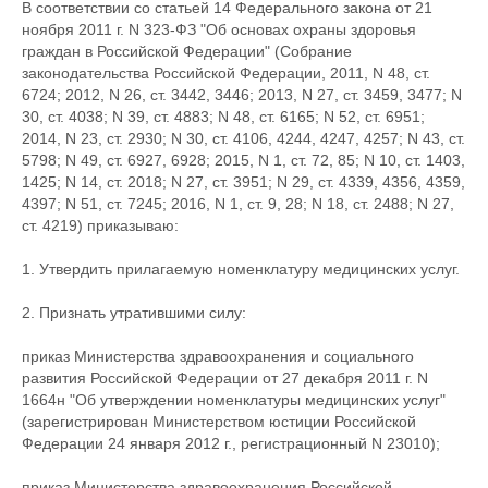
В соответствии со статьей 14 Федерального закона от 21
ноября 2011 г. N 323-ФЗ "Об основах охраны здоровья
граждан в Российской Федерации" (Собрание
законодательства Российской Федерации, 2011, N 48, ст.
6724; 2012, N 26, ст. 3442, 3446; 2013, N 27, ст. 3459, 3477; N
30, ст. 4038; N 39, ст. 4883; N 48, ст. 6165; N 52, ст. 6951;
2014, N 23, ст. 2930; N 30, ст. 4106, 4244, 4247, 4257; N 43, ст.
5798; N 49, ст. 6927, 6928; 2015, N 1, ст. 72, 85; N 10, ст. 1403,
1425; N 14, ст. 2018; N 27, ст. 3951; N 29, ст. 4339, 4356, 4359,
4397; N 51, ст. 7245; 2016, N 1, ст. 9, 28; N 18, ст. 2488; N 27,
ст. 4219) приказываю:
1. Утвердить прилагаемую номенклатуру медицинских услуг.
2. Признать утратившими силу:
приказ Министерства здравоохранения и социального
развития Российской Федерации от 27 декабря 2011 г. N
1664н "Об утверждении номенклатуры медицинских услуг"
(зарегистрирован Министерством юстиции Российской
Федерации 24 января 2012 г., регистрационный N 23010);
приказ Министерства здравоохранения Российской