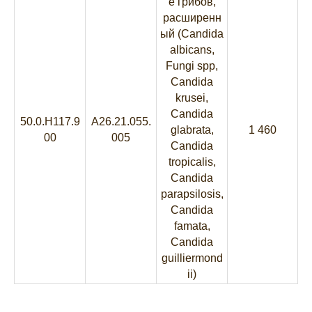
е грибов,
расширенн
ый (Candida
albicans,
Fungi spp,
Candida
krusei,
Candida
50.0.H117.9
A26.21.055.
glabrata,
1 460
00
005
Candida
tropicalis,
Candida
parapsilosis,
Candida
famata,
Candida
guilliermond
ii)