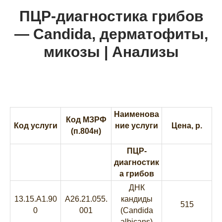
ПЦР-диагностика грибов
— Candida, дерматофиты,
микозы | Анализы
Наименова
Код МЗРФ
Код услуги
ние услуги
Цена, р.
(п.804н)
ПЦР-
диагностик
а грибов
ДНК
13.15.A1.90
A26.21.055.
кандиды
515
0
001
(Candida
albicans)