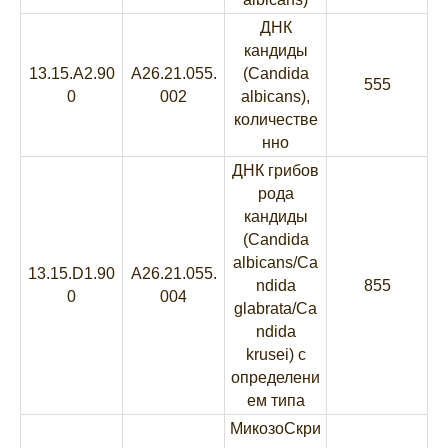
ДНК
кандиды
13.15.A2.90
A26.21.055.
(Сandida
555
0
002
albicans),
количестве
нно
ДНК грибов
рода
кандиды
(Candida
albicans/Ca
13.15.D1.90
A26.21.055.
ndida
855
0
004
glabrata/Ca
ndida
krusei) с
определени
ем типа
МикозоСкри