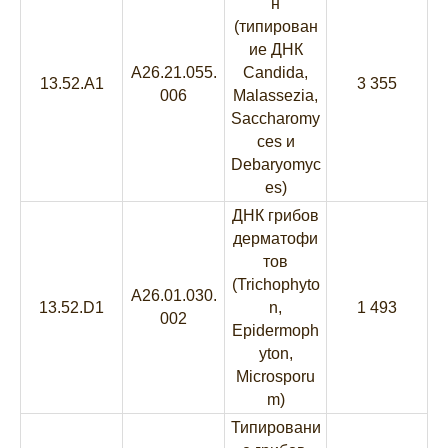
н
(типирован
ие ДНК
A26.21.055.
Candida,
13.52.A1
3 355
006
Malassezia,
Saccharomy
ces и
Debaryomyc
es)
ДНК грибов
дерматофи
тов
(Trichophyto
A26.01.030.
13.52.D1
n,
1 493
002
Epidermoph
yton,
Microsporu
m)
Типировани