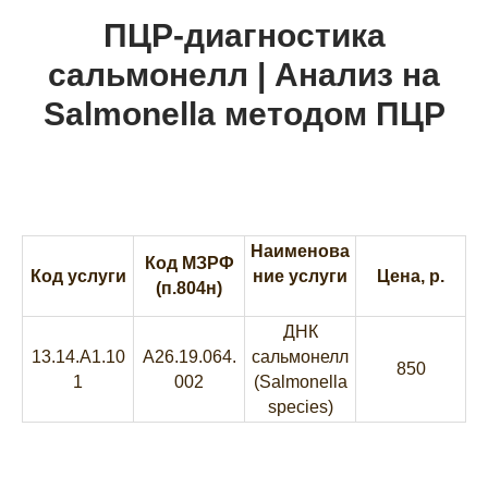
ПЦР-диагностика
сальмонелл | Анализ на
Salmonella методом ПЦР
Наименова
Код МЗРФ
Код услуги
ние услуги
Цена, р.
(п.804н)
ДНК
13.14.A1.10
A26.19.064.
сальмонелл
850
1
002
(Salmonella
species)