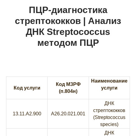
ПЦР-диагностика
стрептококков | Анализ
ДНК Streptococcus
методом ПЦР
Наименование
Код МЗРФ
Код услуги
услуги
(п.804н)
ДНК
стрептококков
13.11.A2.900
A26.20.021.001
(Streptococcus
species)
ДНК