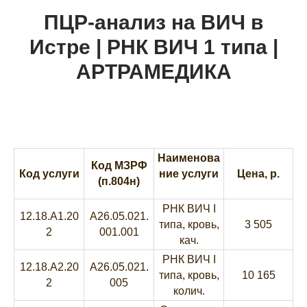
ПЦР-анализ на ВИЧ в
Истре | РНК ВИЧ 1 типа |
АРТРАМЕДИКА
Наименова
Код МЗРФ
Код услуги
ние услуги
Цена, р.
(п.804н)
РНК ВИЧ I
12.18.A1.20
A26.05.021.
типа, кровь,
3 505
2
001.001
кач.
РНК ВИЧ I
12.18.A2.20
A26.05.021.
типа, кровь,
10 165
2
005
колич.