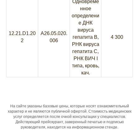
Одновреме
нное
определени
е ДНК
вируса
12.21.D1.20
A26.05.020.
гепатита В,
4 300
2
006
РНК вируса
гепатита С,
РНК ВИЧ I
типа, кровь,
кач.
На сайте указаны базовые цены, которые носят ознакомительный
характер и не являются публичной офертой. Стоимость медицинских
услуг определяется после очной консультации у специалистов.
Действующий прейскурант, заверенный печатью и подписью
руководителя, находится на информационном стенде.