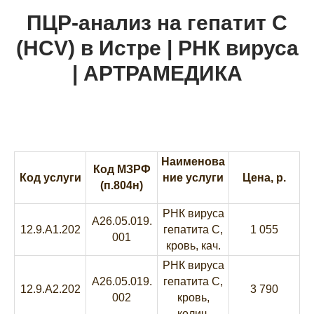
ПЦР-анализ на гепатит C
(HCV) в Истре | РНК вируса
| АРТРАМЕДИКА
Наименова
Код МЗРФ
Код услуги
ние услуги
Цена, р.
(п.804н)
РНК вируса
A26.05.019.
12.9.A1.202
гепатита C,
1 055
001
кровь, кач.
РНК вируса
A26.05.019.
гепатита C,
12.9.A2.202
3 790
002
кровь,
колич.