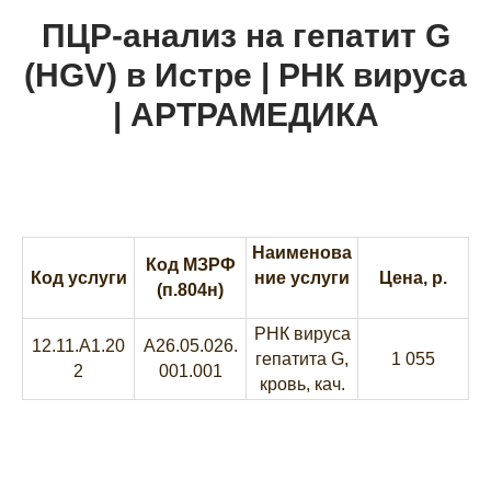
ПЦР-анализ на гепатит G
(HGV) в Истре | РНК вируса
| АРТРАМЕДИКА
Наименова
Код МЗРФ
Код услуги
ние услуги
Цена, р.
(п.804н)
РНК вируса
12.11.A1.20
A26.05.026.
гепатита G,
1 055
2
001.001
кровь, кач.