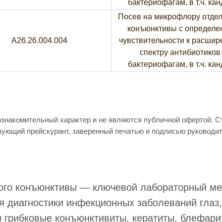
бактериофагам, в т.ч. ка
Посев на микрофлору отде
конъюнктивы с определе
A26.26.004.004
чувствительности к расши
спектру антибиотиков
бактериофагам, в т.ч. ка
ознакомительный характер и не являются публичной офертой. 
вующий прейскурант, заверенный печатью и подписью руководи
ого конъюнктивы — ключевой лабораторный ме
я диагностики инфекционных заболеваний глаз
 грибковые конъюнктивиты, кератиты, блефари