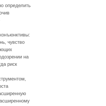
но определить
ючив
е
конъюнктивы:
нь, чувство
ующих
одозрении на
гда риск
струментом,
оста
расширенную
 расширенному