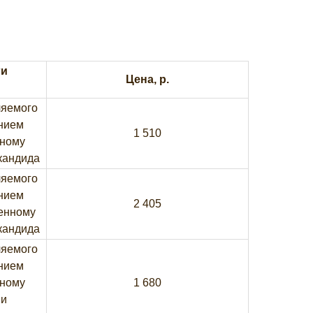
ги
Цена, р.
ляемого
нием
1 510
вному
 кандида
ляемого
нием
2 405
ренному
 кандида
ляемого
нием
вному
1 680
 и