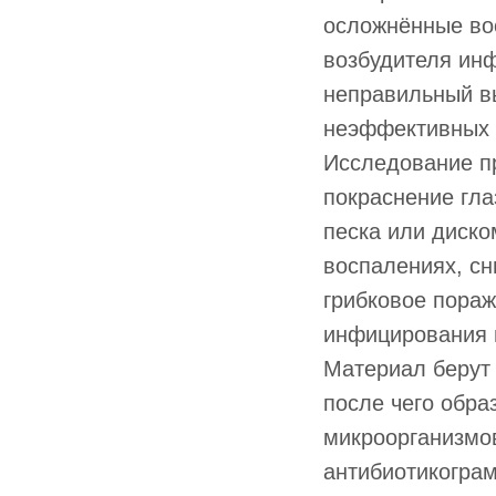
осложнённые во
возбудителя инф
неправильный в
неэффективных 
Исследование п
покраснение гла
песка или диск
воспалениях, сн
грибковое пораж
инфицирования
Материал берут 
после чего обра
микроорганизмо
антибиотикогра