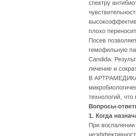
спектру антибио
чувствительност
высокоэффектив
плохо переносит
Посев позволяет
гемофильную пал
Candida. Резуль
лечение и сокра
В АРТРАМЕДИКА 
микробиологиче
технологий, что 
Вопросы-отве
1. Когда назна
При воспалении 
неэффективност