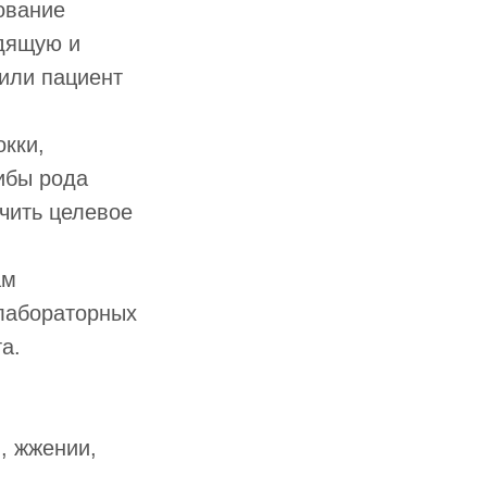
ование
адящую и
или пациент
окки,
ибы рода
чить целевое
ам
лабораторных
а.
, жжении,
.