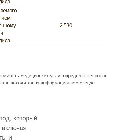
ндида
ляемого
нием
ренному
2 530
 и
ндида
Стоимость медицинских услуг определяется после
теля, находится на информационном стенде.
тод, который
, включая
ты и