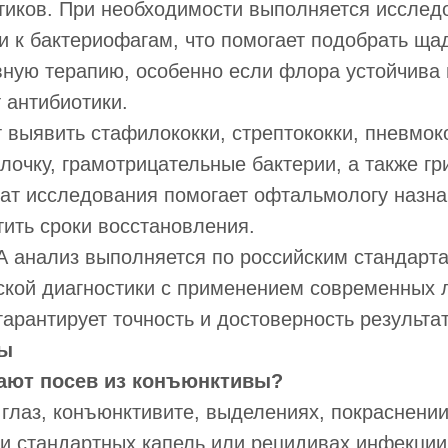
тиков. При необходимости выполняется исслед
и к бактериофагам, что помогает подобрать щ
ную терапию, особенно если флора устойчива 
 антибиотики.
 выявить стафилококки, стрептококки, пневмок
очку, грамотрицательные бактерии, а также гр
тат исследования помогает офтальмологу назна
тить сроки восстановления.
анализ выполняется по российским стандарт
ской диагностики с применением современных 
гарантирует точность и достоверность результат
ты
чают посев из конъюнктивы?
глаз, конъюнктивите, выделениях, покраснении
и стандартных капель или рецидивах инфекции