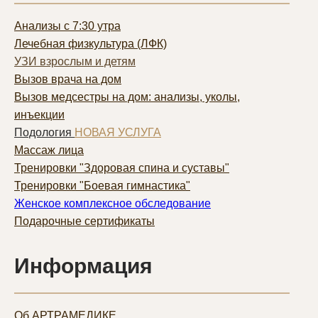
Анализы с 7:30 утра
Лечебная физкультура (ЛФК)
УЗИ взрослым и детям
Вызов врача на дом
Вызов медсестры на дом: анализы, уколы,
инъекции
Подология
НОВАЯ УСЛУГА
Массаж лица
Тренировки "Здоровая спина и суставы"
Тренировки "Боевая гимнастика"
Женское комплексное обследование
Подарочные сертификаты
Информация
Об АРТРАМЕДИКЕ