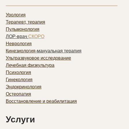
Урология
Терапевт, терапия
Пульмонолог
ия
ЛОР-врач
СКОРО
Неврология
Кинезиология
-мануальная терапия
Ультразвуковое исследование
Лечебная физкультура
Психология
Гинекология
Эндокринология
Остеопатия
Восстановление и реабилитация
Услуги